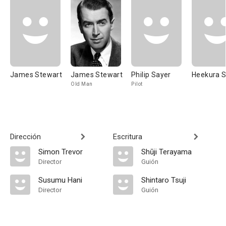
James Stewart
James Stewart
Philip Sayer
Heekura 
Old Man
Pilot
Dirección
Escritura
Simon Trevor
Shūji Terayama
Director
Guión
Susumu Hani
Shintaro Tsuji
Director
Guión