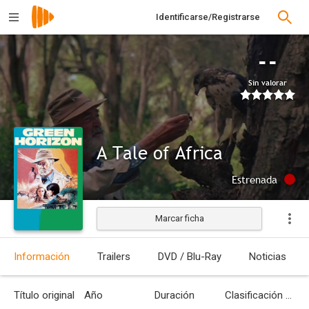
Identificarse/Registrarse
--
Sin valorar
A Tale of Africa
Estrenada
Marcar ficha
Información
Trailers
DVD / Blu-Ray
Noticias
Título original
Año
Duración
Clasificación por edades