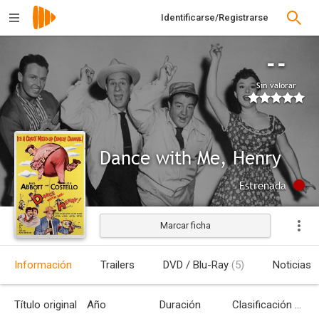
Identificarse/Registrarse
--
Sin valorar
Dance with Me, Henry
Estrenada
Marcar ficha
Información
Trailers
DVD / Blu-Ray
(5)
Noticias
Título original
Año
Duración
Clasificación por edades