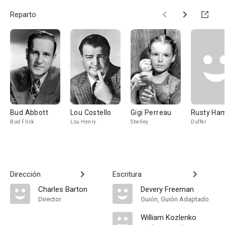
Reparto
Bud Abbott
Lou Costello
Gigi Perreau
Rusty Ha
Bud Flick
Lou Henry
Shelley
Duffer
Dirección
Escritura
Charles Barton
Devery Freeman
Director
Guión, Guión Adaptado
William Kozlenko