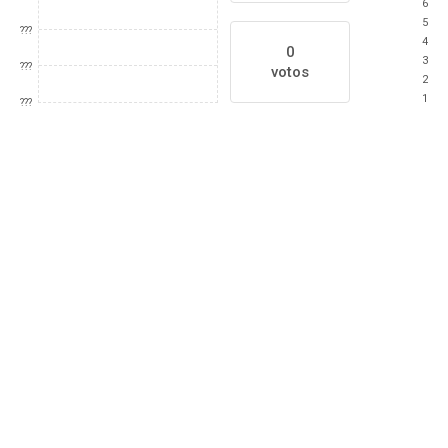
6
5
???
4
0
3
???
votos
2
1
???