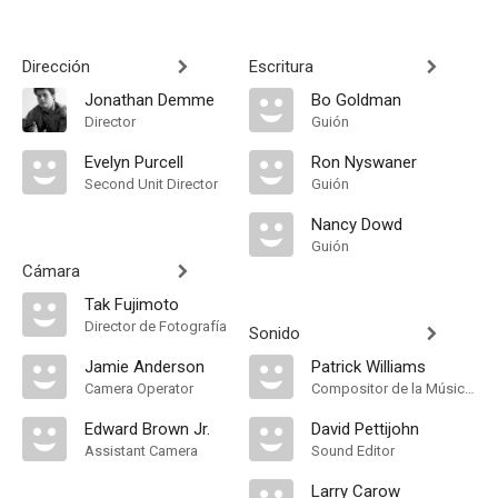
Dirección
Escritura
Jonathan Demme
Bo Goldman
Director
Guión
Evelyn Purcell
Ron Nyswaner
Second Unit Director
Guión
Nancy Dowd
Guión
Cámara
Tak Fujimoto
Director de Fotografía
Sonido
Jamie Anderson
Patrick Williams
Camera Operator
Compositor de la Música Original
Edward Brown Jr.
David Pettijohn
Assistant Camera
Sound Editor
Larry Carow