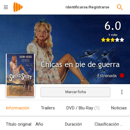
Identificarse/Registrarse
6.0
1 voto
Chicas en pie de guerra
Estrenada
Marcar ficha
Información
Trailers
DVD / Blu-Ray
(1)
Noticias
Título original
Año
Duración
Clasificación por edades