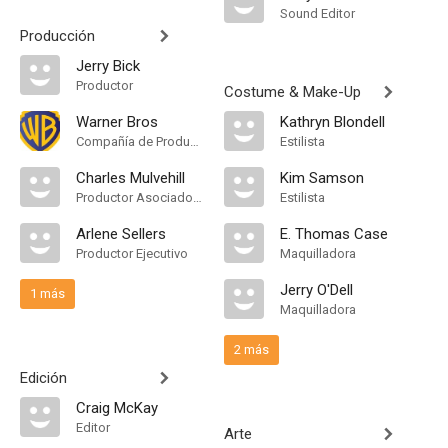
Sound Editor
Producción
Jerry Bick
Productor
Costume & Make-Up
Warner Bros
Kathryn Blondell
Compañía de Produccion
Estilista
Charles Mulvehill
Kim Samson
Productor Asociado, Unidad de Producción
Estilista
Arlene Sellers
E. Thomas Case
Productor Ejecutivo
Maquilladora
Jerry O'Dell
1 más
Maquilladora
2 más
Edición
Craig McKay
Editor
Arte