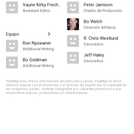
Vaune Kirby Frechette
Peter Jamison
Assistant Editor
Diseño de Producción
Bo Welch
Dirección Artística
Equipo
R. Chris Westlund
Ron Nyswaner
Decorados
Additional Writing
Jeff Haley
Bo Goldman
Decorados
Additional Writing
PlayMax solo ofrece información de películas y series, PlayMax no tiene
relación alguna con el productor o el director de la película. El copyright de
las imágenes, póster, carátula, fotografías y/o cubiertas pertenece a sus
respectivos autores, productoras y/o distribuidoras.