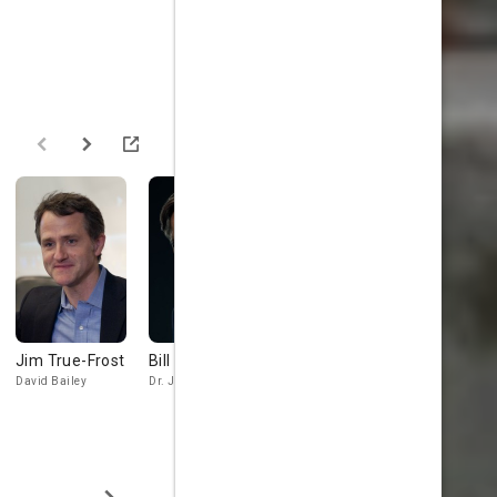
Jim True-Frost
Bill Pullman
James Legros
James Le 
David Bailey
Dr. Jeffrey Jamison
Andy