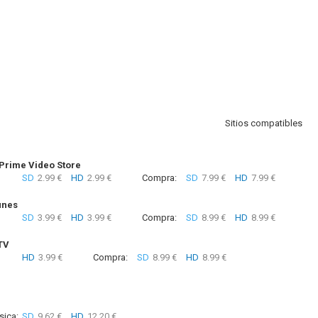
Sitios compatibles
rime Video Store
SD
2.99 €
HD
2.99 €
Compra:
SD
7.99 €
HD
7.99 €
unes
SD
3.99 €
HD
3.99 €
Compra:
SD
8.99 €
HD
8.99 €
TV
HD
3.99 €
Compra:
SD
8.99 €
HD
8.99 €
sica:
SD
9.62 €
HD
12.20 €