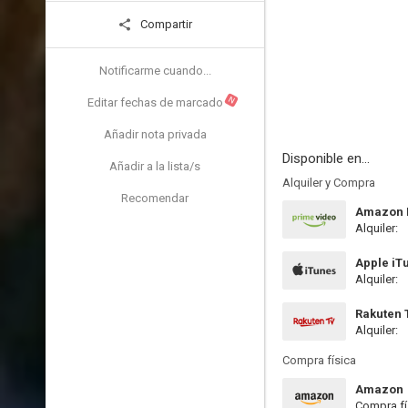
Compartir
Notificarme cuando...
N
Editar fechas de marcado
Añadir nota privada
Disponible en...
Añadir a la lista/s
Alquiler y Compra
Recomendar
Amazon P
Alquiler:
Apple iT
Alquiler:
Rakuten 
Alquiler:
Compra física
Amazon
Compra fí