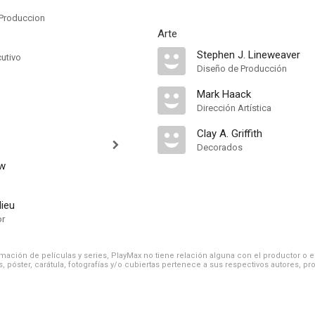
Produccion
Arte
Stephen J. Lineweaver
cutivo
Diseño de Producción
Mark Haack
Dirección Artística
Clay A. Griffith
Decorados
ew
lieu
or
ación de películas y series, PlayMax no tiene relación alguna con el productor o el d
, póster, carátula, fotografías y/o cubiertas pertenece a sus respectivos autores, pr