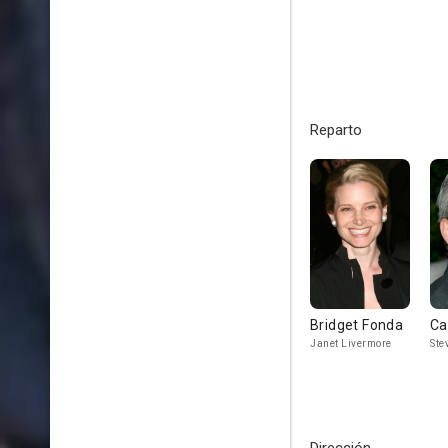
Reparto
Bridget Fonda
Ca
Janet Livermore
Ste