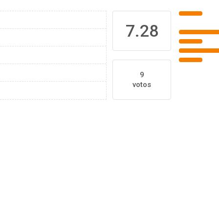
7.28
9
votos