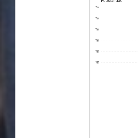
Popularidad
???
???
???
???
???
???