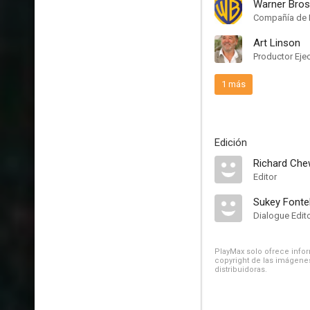
Warner Bros
Compañía de 
Art Linson
Productor Eje
1 más
Edición
Richard Ch
Editor
Sukey Fonte
Dialogue Edit
PlayMax solo ofrece inform
copyright de las imágenes
distribuidoras.