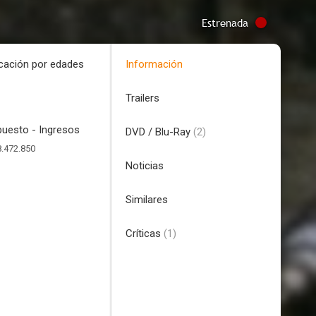
Estrenada
icación por edades
Información
Trailers
uesto - Ingresos
DVD / Blu-Ray
(2)
.472.850
Noticias
Similares
Críticas
(1)