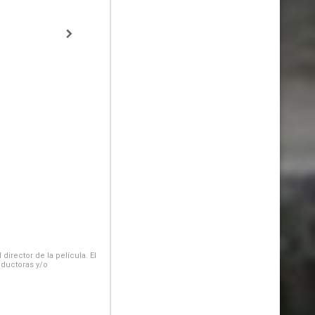
irector de la película. El
oductoras y/o