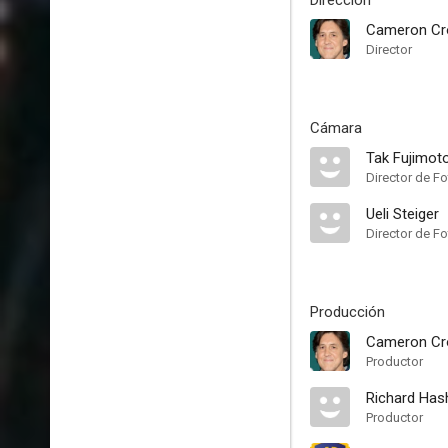
Dirección
Cameron C
Director
Cámara
Tak Fujimot
Director de Fo
Ueli Steiger
Director de Fo
Producción
Cameron C
Productor
Richard Has
Productor