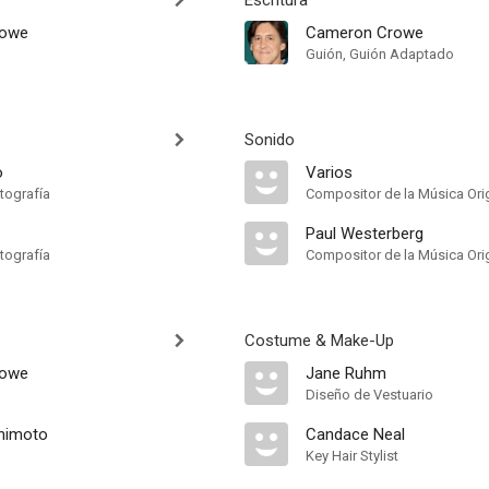
Escritura
rowe
Cameron Crowe
Guión, Guión Adaptado
Sonido
o
Varios
tografía
Compositor de la Música Orig
Paul Westerberg
tografía
Compositor de la Música Orig
Costume & Make-Up
rowe
Jane Ruhm
Diseño de Vestuario
himoto
Candace Neal
Key Hair Stylist