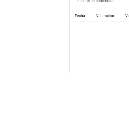
Fecha
Valoración
V
Phantasma II. El regreso
7.0
Belleza mortal
6.6