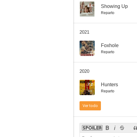
4.6
Showing Up
Reparto
Le llaman Bodhi
2021
7.7
--
Foxhole
Reparto
2020
7.2
Hunters
Reparto
Bronx: Distrito peligroso
Ver todo
7.2