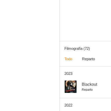
Justified: La ley de Raylan
7.7
Filmografía (72)
Todo
Reparto
2023
Mildred Pierce
7.2
4.0
Blackout
Reparto
2022