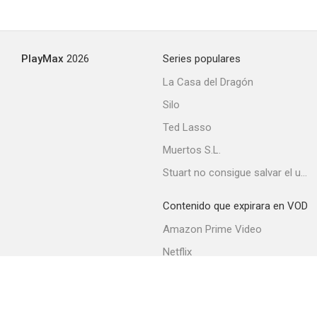
Inocencia secuestrada
PlayMax
2026
Series populares
--
La Casa del Dragón
Silo
Ted Lasso
Muertos S.L.
Stuart no consigue salvar el universo
Contenido que expirara en VOD
There's No Fish Food in Heaven
Amazon Prime Video
--
Netflix
Movistar+
Filmin