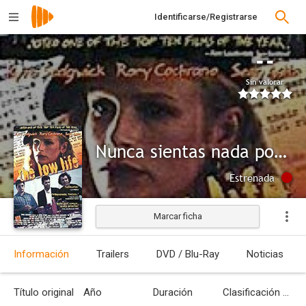
Identificarse/Registrarse
--
Sin valorar
Nunca sientas nada por nadie
Estrenada
Marcar ficha
Información
Trailers
DVD / Blu-Ray
Noticias
Título original
Año
Duración
Clasificación por edades