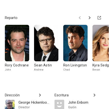
Reparto
Rory Cochrane
Sean Astin
Ron Livingston
Kyra Sedg
John
Andrew
Chad
Bevan
Dirección
Escritura
George Hickenlooper
John Enbom
Director
Guión