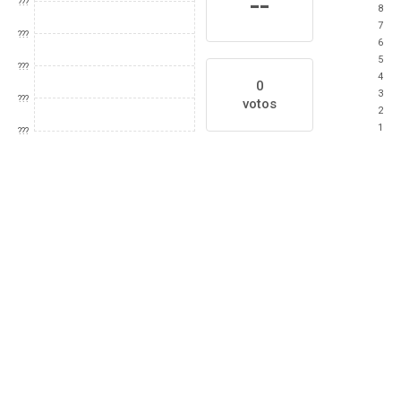
--
???
8
7
???
6
5
???
4
0
3
???
votos
2
1
???