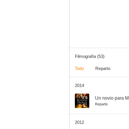
Prison Break
8.7
Filmografía (53)
Todo
Reparto
2014
Buffy, cazavampiros
8.6
7.0
Un novio para M
Reparto
2012