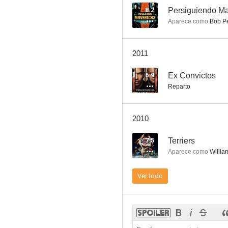
8.2
Persiguiendo Ma
Aparece como
Bob P
Navy, investigación criminal (NCIS)
2011
8.2
6.9
Ex Convictos
Reparto
2010
7.5
Terriers
Aparece como
Willia
Sin rastro
Ver todo
7.9