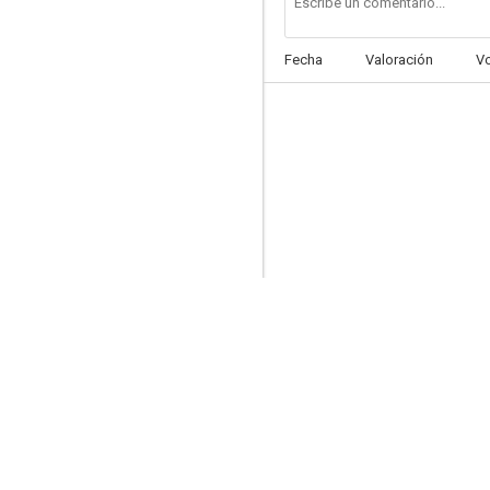
Fecha
Valoración
V
CSI: Miami
7.5
Terriers
6.9