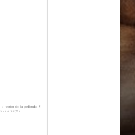
irector de la película. El
oductoras y/o