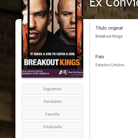
Ex Convi
Título original
Breakout Kings
País
Estados Unidos
Siguiendo
Pendiente
Favorita
Finalizada