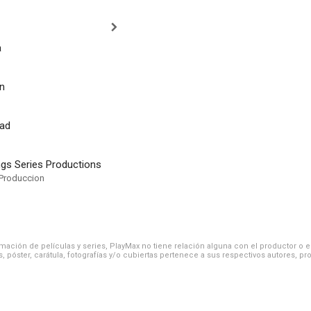
a
in
ead
ngs Series Productions
Produccion
ación de películas y series, PlayMax no tiene relación alguna con el productor o el d
, póster, carátula, fotografías y/o cubiertas pertenece a sus respectivos autores, pr