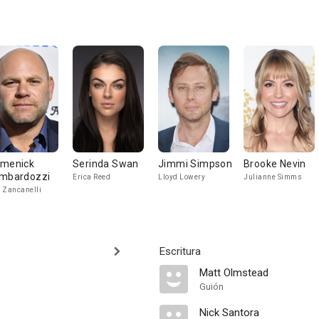
menick
Serinda Swan
Jimmi Simpson
Brooke Nevin
mbardozzi
Erica Reed
Lloyd Lowery
Julianne Simms
 Zancanelli
Escritura
Matt Olmstead
Guión
Nick Santora