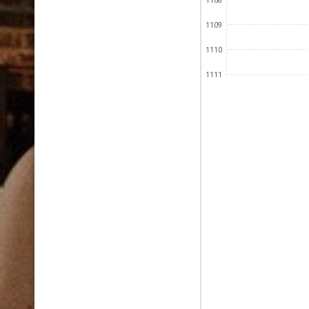
1108
1109
1110
1111