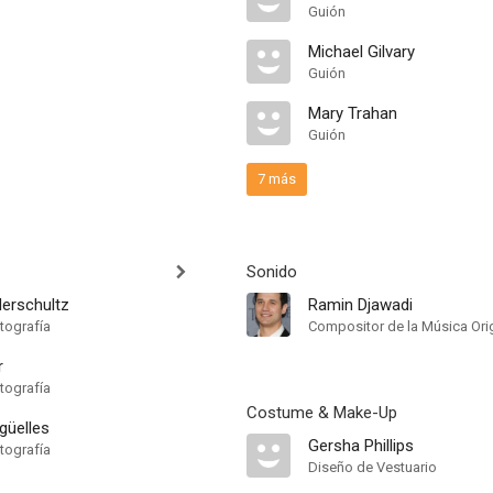
Guión
Michael Gilvary
Guión
Mary Trahan
Guión
7 más
Sonido
derschultz
Ramin Djawadi
tografía
Compositor de la Música Orig
r
tografía
Costume & Make-Up
güelles
Gersha Phillips
tografía
Diseño de Vestuario