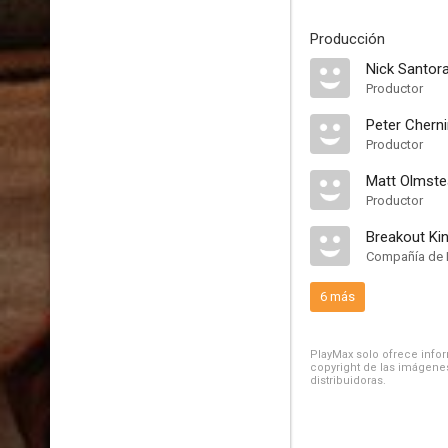
Producción
Nick Santor
Productor
Peter Chern
Productor
Matt Olmst
Productor
Breakout Ki
Compañía de 
6 más
PlayMax solo ofrece inform
copyright de las imágenes
distribuidoras.