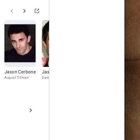
Jason Cerbone
Jason Behr
Mark Day
Yara Marti
August Tillman
Damien Fauntleroy
Jimbo Cantrell
Marisol