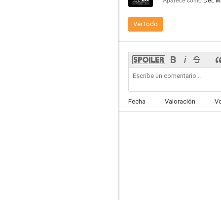
Aparece como
Det. M
Pass the Light
Ver todo
7.7
Fecha
Valoración
V
Ley y orden: Acción criminal
7.1