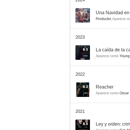
Reacher
8.0
--
Una Navidad en
Productor
,
Aparece c
2023
8.0
La caída de la 
Aparece como
Young
La caída de la casa Usher
2022
10
8.2
Reacher
Aparece como
Oscar 
2021
8.6
Ley y orden: cr