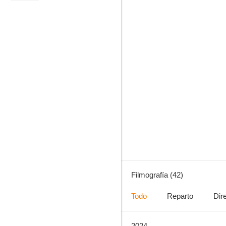
8.5
Familia de policías
8.2
Filmografía (42)
Todo
Reparto
Dir
2024