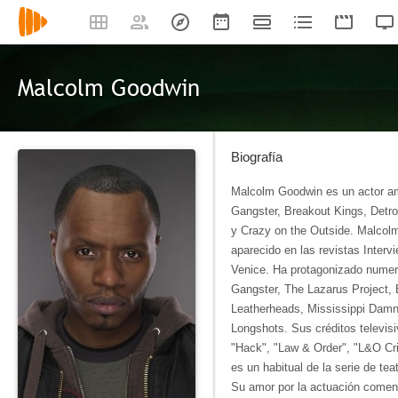
Malcolm Goodwin
Biografía
Malcolm Goodwin es un actor a
Gangster, Breakout Kings, Detro
y Crazy on the Outside. Malcol
aparecido en las revistas Intervi
Venice. Ha protagonizado nume
Gangster, The Lazarus Project, 
Leatherheads, Mississippi Damn
Longshots. Sus créditos televisi
"Hack", "Law & Order", "L&O Crim
es un habitual de la serie de te
Su amor por la actuación comen