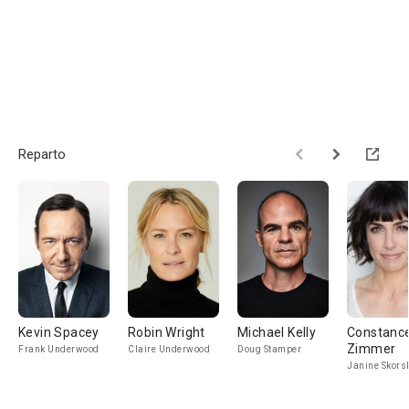
Reparto
Kevin Spacey
Robin Wright
Michael Kelly
Constanc
Zimmer
Frank Underwood
Claire Underwood
Doug Stamper
Janine Skors