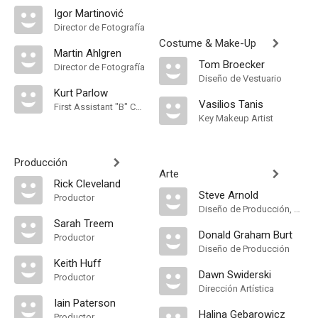
Igor Martinović
Director de Fotografía
Costume & Make-Up
Martin Ahlgren
Tom Broecker
Director de Fotografía
Diseño de Vestuario
Kurt Parlow
Vasilios Tanis
First Assistant "B" Camera
Key Makeup Artist
Producción
Arte
Rick Cleveland
Steve Arnold
Productor
Diseño de Producción, Dirección Artística
Sarah Treem
Donald Graham Burt
Productor
Diseño de Producción
Keith Huff
Dawn Swiderski
Productor
Dirección Artística
Iain Paterson
Halina Gebarowicz
Productor