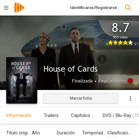
Identificarse/Registrarse
8.7
955 votos
House of Cards
Finalizada • Final abierto
Marcar ficha
Información
Trailers
Capítulos
DVD / Blu-Ray
(73
Título original
Año
Duración
Temporadas
Clasificación por edades