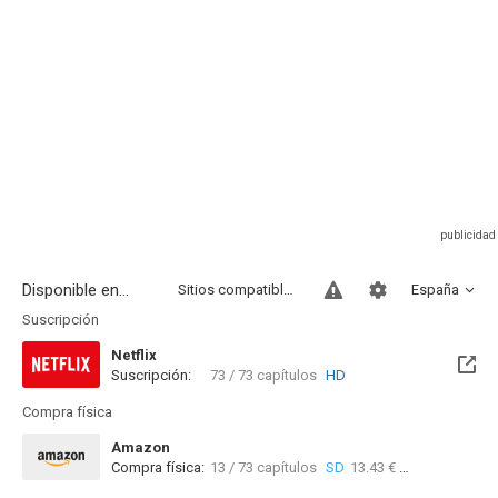
Disponible en...
Sitios compatibles
España
Suscripción
Netflix
Suscripción:
73 / 73 capítulos
HD
Compra física
Amazon
Compra física:
13 / 73 capítulos
SD
13.43 €
73 / 73 