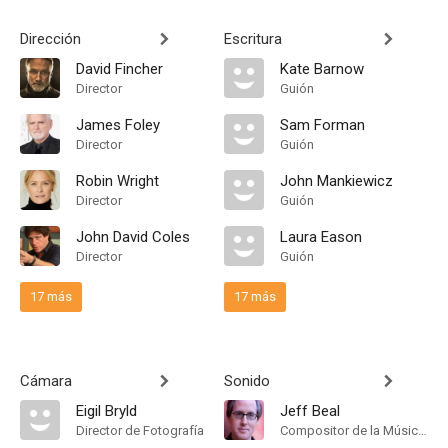
Dirección
Escritura
David Fincher
Kate Barnow
Director
Guión
James Foley
Sam Forman
Director
Guión
Robin Wright
John Mankiewicz
Director
Guión
John David Coles
Laura Eason
Director
Guión
17 más
17 más
Cámara
Sonido
Eigil Bryld
Jeff Beal
Director de Fotografía
Compositor de la Música Original