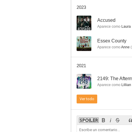
Wicker Man
2023
8.7
6.8
Accused
Aparece como
Laura 
--
Essex County
Aparece como
Anne
(
2021
That's What I Am
--
2149: The After
7.9
Aparece como
Lillian
Ver todo