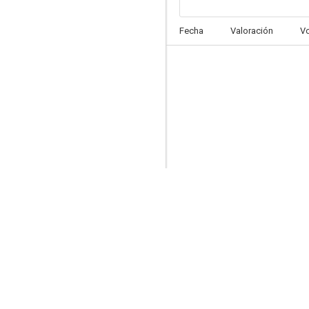
Goliat
Fecha
Valoración
V
7.5
Palabras en las paredes del baño
7.3