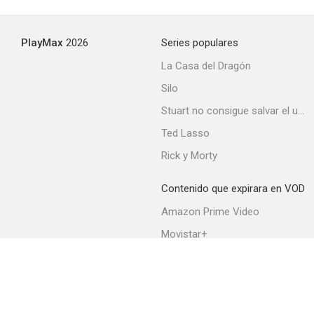
--
PlayMax
2026
Series populares
La Casa del Dragón
Silo
Stuart no consigue salvar el universo
Ted Lasso
Rick y Morty
The War Bride
--
Contenido que expirara en VOD
Amazon Prime Video
Movistar+
Netflix
Filmin
HBO Max