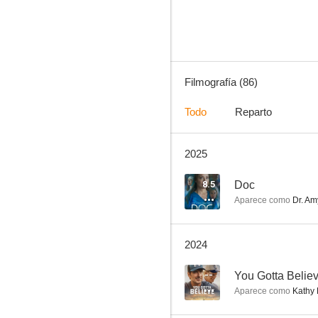
7.2
Filmografía (86)
Todo
Reparto
2025
Fragmentos de una mujer
5.1
8.5
Doc
Aparece como
Dr. Am
2024
--
You Gotta Belie
Aparece como
Kathy 