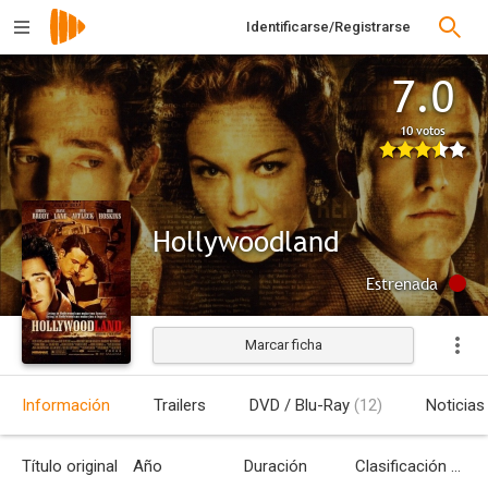
Identificarse/Registrarse
7.0
10 votos
Hollywoodland
Estrenada
Marcar ficha
Información
Trailers
DVD / Blu-Ray
(12)
Noticias
Título original
Año
Duración
Clasificación por edades