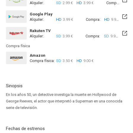
Alquiler:
SD
2.99 €
HD
3.99 €
Compra:
SD
9
Google Play
Alquiler:
HD
3.99 €
Compra:
HD
9.99 €
Rakuten TV
Alquiler:
SD
3.99 €
Compra:
SD
9.99 €
Compra física
Amazon
Compra física:
SD
3.50 €
HD
9.00 €
Sinopsis
En los años 50, un detective investiga la muerte en Hollywood de
George Reeves, el actor que interpretó a Superman en una conocida
serie de televisión.
Fechas de estrenos