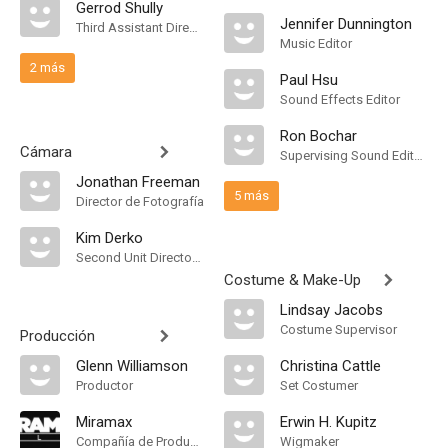
Gerrod Shully
Jennifer Dunnington
Third Assistant Director
Music Editor
2 más
Paul Hsu
Sound Effects Editor
Ron Bochar
Cámara
Supervising Sound Editor, Mezclador de Re-Grabación de Sonido
Jonathan Freeman
5 más
Director de Fotografía
Kim Derko
Second Unit Director of Photography
Costume & Make-Up
Lindsay Jacobs
Costume Supervisor
Producción
Glenn Williamson
Christina Cattle
Productor
Set Costumer
Miramax
Erwin H. Kupitz
Compañía de Produccion
Wigmaker