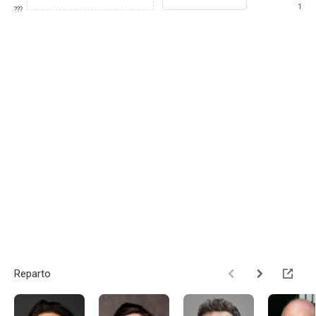
1
???
Reparto