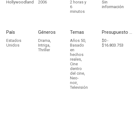
Hollywoodland
2006
2 horas y
Sin
6
información
minutos
País
Géneros
Temas
Presupuesto - Ingresos
Estados
Drama
,
Años 50
,
$0 -
Unidos
Intriga
,
Basado
$16.803.753
Thriller
en
hechos
reales
,
Cine
dentro
del cine
,
Neo-
noir
,
Televisión