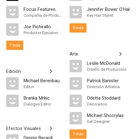
Focus Features
Jennifer Bower O'Halloran
Compañía de Produccion
Key Hair Stylist
Joe Pichirallo
5 más
Productor Ejecutivo
7 más
Arte
Leslie McDonald
Diseño de Producción
Edición
Michael Berenbaum
Patrick Banister
Editor
Dirección Artística
Branka Mrkic
Odetta Stoddard
Dialogue Editor
Decorados
Michael Shocrylas
Set Designer
Efectos Visuales
7 más
Dennis Berardi