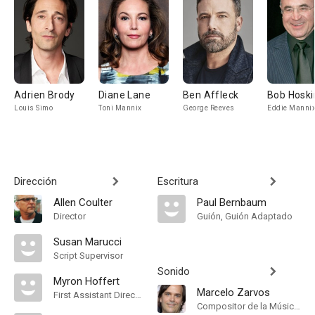
Adrien Brody
Diane Lane
Ben Affleck
Bob Hoski
Louis Simo
Toni Mannix
George Reeves
Eddie Manni
Dirección
Escritura
Allen Coulter
Paul Bernbaum
Director
Guión, Guión Adaptado
Susan Marucci
Script Supervisor
Sonido
Myron Hoffert
Marcelo Zarvos
First Assistant Director
Compositor de la Música Original