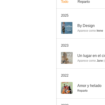
Todo
Reparto
2025
Límite vertical
8.2
--
By Design
Aparece como
Irene
2023
7.2
Un lugar en el ci
Aparece como
Jane
(
En los límites de la realidad (The Twilight Zone)
2022
7.7
5.1
Amor y helado
Reparto