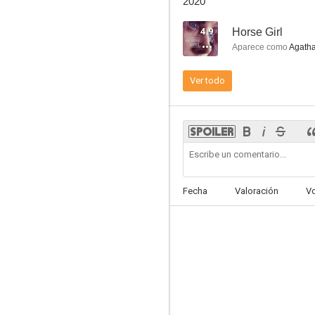
2020
4.9
Horse Girl
Aparece como
Agatha
Empire Records
Ver todo
7.2
Fecha
Valoración
V
Un lugar en el cielo
6.8