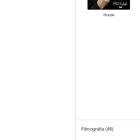
House
7.4
Insatiable
6.3
Filmografía (48)