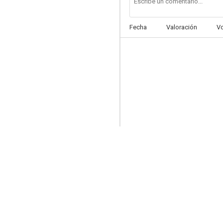
Fecha
Valoración
V
Hotwired in Suburbia
--
El círculo de Salem Falls