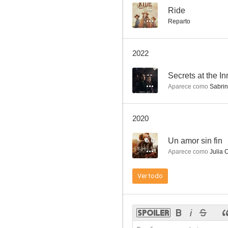
--
Ride
Reparto
Un amor sin fin
2022
--
--
Secrets at the In
Aparece como
Sabrin
2020
6.0
Un amor sin fin
Aparece como
Julia C
Abducted on Prom Night
Ver todo
--