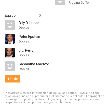
Rigging Gaffer
Equipo
Billy D. Lucas
Dobles
Peter Epstein
Dobles
J.J. Perry
Dobles
Samantha MacIvor
Dobles
17 más
PlayMax solo ofrece información de películas y series, PlayMax no tiene
relación alguna con el productor o el director de la película. El copyright de
las imágenes, póster, carátula, fotografías y/o cubiertas pertenece a sus
respectivos autores, productoras y/o distribuidoras.