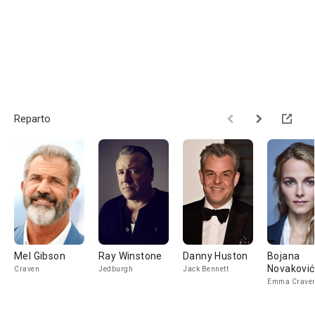
Reparto
Mel Gibson
Ray Winstone
Danny Huston
Bojana
Novaković
Craven
Jedburgh
Jack Bennett
Emma Crave