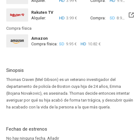
Alquiler:
HD
3.99 €
Compra:
HD
9.99 €
Rakuten TV
Alquiler:
HD
3.99 €
Compra:
SD
8.99 €
HD
8
Compra física
Amazon
Compra física:
SD
9.95 €
HD
10.82 €
Sinopsis
Thomas Craven (Mel Gibson) es un veterano investigador del
departamento de policía de Boston cuya hija de 24 años, Emma
(Bojana Novakovic), es asesinada. Thomas decide entonces intentar
averiguar por qué su hija acabó de forma tan trágica, y descubrir quién
ha acabado con la vida de la persona a la que más quería.
Fechas de estrenos
No hay ninguna fecha.
Añadir