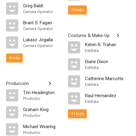
Greg Baldi
10 más
Camera Operator
Brant S. Fagan
Camera Operator
Costume & Make-Up
Lukasz Jogalla
Kelvin R. Trahan
Camera Operator
Estilista
6 más
Diane Dixon
Estilista
Catherine Marcotte
Producción
Estilista
Tim Headington
Raul Hernandez
Productor
Estilista
Graham King
11 más
Productor
Michael Wearing
Productor