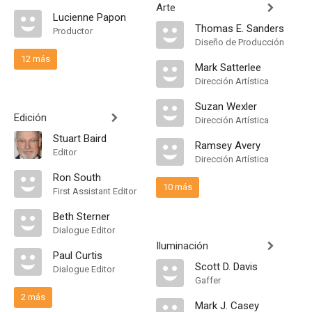
Arte
Lucienne Papon
Thomas E. Sanders
Productor
Diseño de Producción
12 más
Mark Satterlee
Dirección Artística
Suzan Wexler
Edición
Dirección Artística
Stuart Baird
Ramsey Avery
Editor
Dirección Artística
Ron South
10 más
First Assistant Editor
Beth Sterner
Dialogue Editor
Iluminación
Paul Curtis
Scott D. Davis
Dialogue Editor
Gaffer
2 más
Mark J. Casey