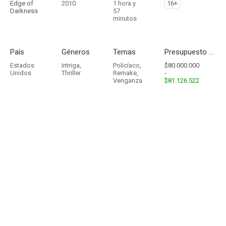
Edge of
2010
1 hora y
16+
Darkness
57
minutos
País
Géneros
Temas
Presupuesto - Ingresos
Estados
Intriga
,
Policíaco
,
$80.000.000
Unidos
Thriller
Remake
,
-
Venganza
$81.126.522