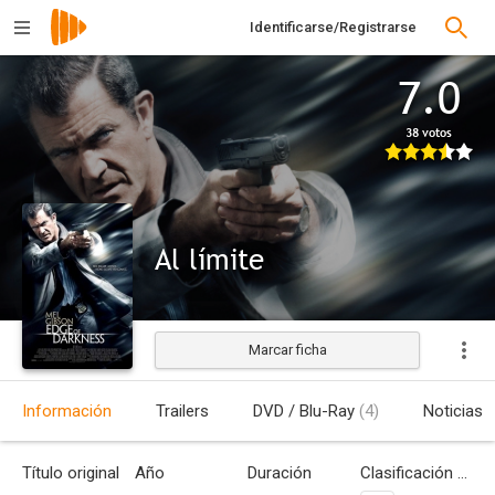
Identificarse/Registrarse
7.0
38 votos
Al límite
Marcar ficha
Estrenada
Información
Trailers
DVD / Blu-Ray
(4)
Noticias
Título original
Año
Duración
Clasificación por edades