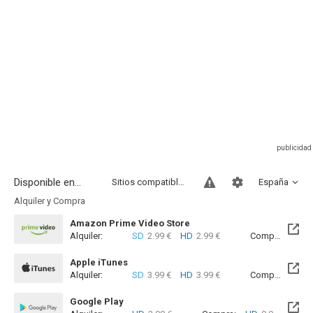
Disponible en...
Sitios compatibles
España
Alquiler y Compra
Amazon Prime Video Store
Alquiler:
SD
2.99 €
HD
2.99 €
Compra:
SD
7
Apple iTunes
Alquiler:
SD
3.99 €
HD
3.99 €
Compra:
SD
8
Google Play