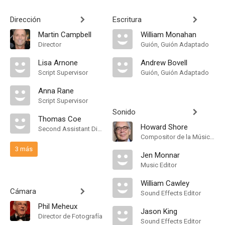
Dirección
Escritura
Martin Campbell
William Monahan
Director
Guión, Guión Adaptado
Lisa Arnone
Andrew Bovell
Script Supervisor
Guión, Guión Adaptado
Anna Rane
Script Supervisor
Sonido
Thomas Coe
Howard Shore
Second Assistant Director
Compositor de la Música Original
3 más
Jen Monnar
Music Editor
William Cawley
Cámara
Sound Effects Editor
Phil Meheux
Jason King
Director de Fotografía
Sound Effects Editor