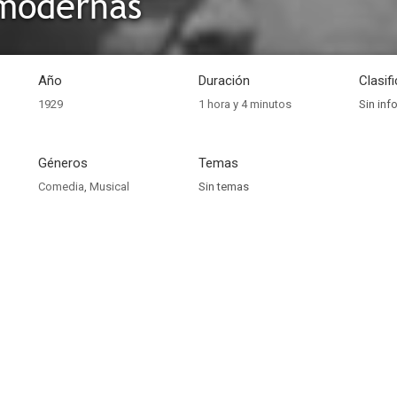
 modernas
Año
Duración
Clasif
1929
1 hora y 4 minutos
Sin inf
Géneros
Temas
Comedia
,
Musical
Sin temas