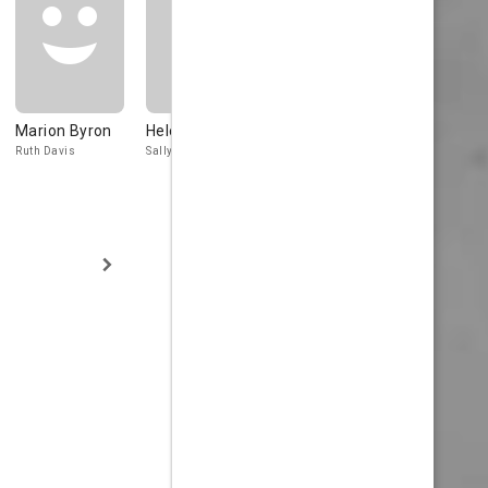
Marion Byron
Helen Foster
Hallam Cooley
Harry Grib
Ruth Davis
Sally Davis
Clarence de Brie
Joe Casey