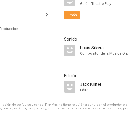
Guión, Theatre Play
1 más
Produccion
Sonido
Louis Silvers
Compositor de la Música Orig
Edición
Jack Killifer
Editor
ación de películas y series, PlayMax no tiene relación alguna con el productor o el d
, póster, carátula, fotografías y/o cubiertas pertenece a sus respectivos autores, pr