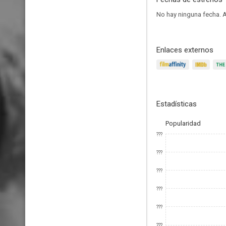
No hay ninguna fecha.
A
Enlaces externos
Estadísticas
Popularidad
???
???
???
???
???
???