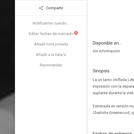
Compartir
Notificarme cuando...
N
Editar fechas de marcado
Disponible en...
Añadir nota privada
Sin información
Añadir a la lista/s
Recomendar
Sinopsis
La un tanto chiflada Let
impresión con la espera
suplante durante la visi
Estrenada en versión mu
Charlotte Greenwood, qui
Fechas de estrenos