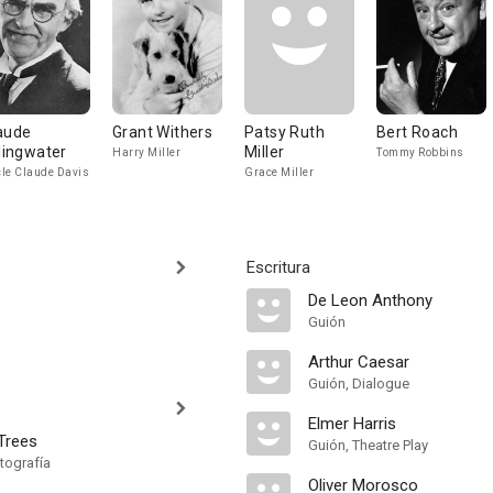
aude
Grant Withers
Patsy Ruth
Bert Roach
llingwater
Miller
Harry Miller
Tommy Robbins
le Claude Davis
Grace Miller
Escritura
De Leon Anthony
Guión
Arthur Caesar
Guión, Dialogue
Elmer Harris
Trees
Guión, Theatre Play
tografía
Oliver Morosco