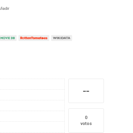
ñadir
--
0
votos