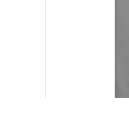
Contenido que expirara en VOD
Amazon Prime Video
Movistar+