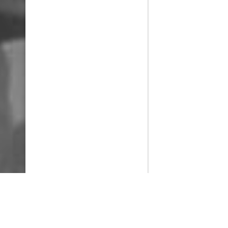
PlayMax
2026
Series populares
La Casa del Dragón
Silo