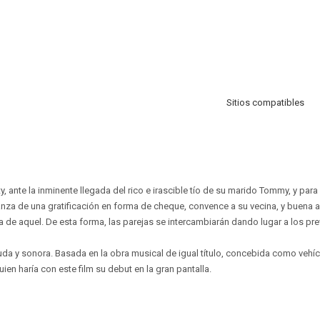
Sitios compatibles
ty, ante la inminente llegada del rico e irascible tío de su marido Tommy, y par
nza de una gratificación en forma de cheque, convence a su vecina, y buena 
ta de aquel. De esta forma, las parejas se intercambiarán dando lugar a los pre
da y sonora. Basada en la obra musical de igual título, concebida como vehícu
en haría con este film su debut en la gran pantalla.