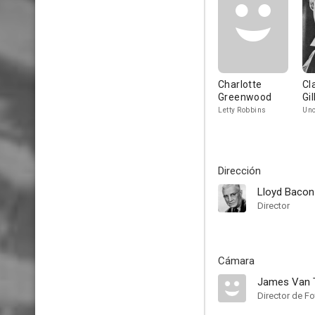
Charlotte
Cl
Greenwood
Gi
Letty Robbins
Unc
Dirección
Lloyd Bacon
Director
Cámara
James Van 
Director de Fo