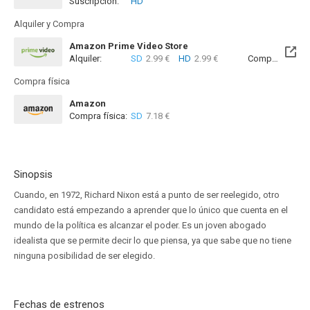
Suscripción:
HD
Disponible hasta el Mar, 01 Sep 2026 (Quedan 25 días)
Alquiler y Compra
Amazon Prime Video Store
Alquiler:
SD
2.99 €
HD
2.99 €
Compra:
SD
7
Compra física
Amazon
Compra física:
SD
7.18 €
Sinopsis
Cuando, en 1972, Richard Nixon está a punto de ser reelegido, otro
candidato está empezando a aprender que lo único que cuenta en el
mundo de la política es alcanzar el poder. Es un joven abogado
idealista que se permite decir lo que piensa, ya que sabe que no tiene
ninguna posibilidad de ser elegido.
Fechas de estrenos