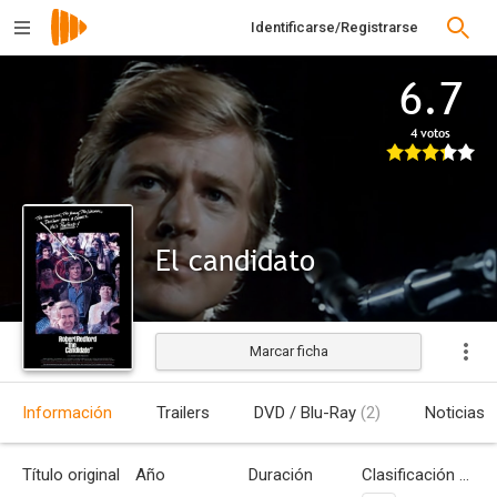
Identificarse/Registrarse
6.7
4 votos
El candidato
Marcar ficha
Estrenada
Información
Trailers
DVD / Blu-Ray
(2)
Noticias
Título original
Año
Duración
Clasificación por edades