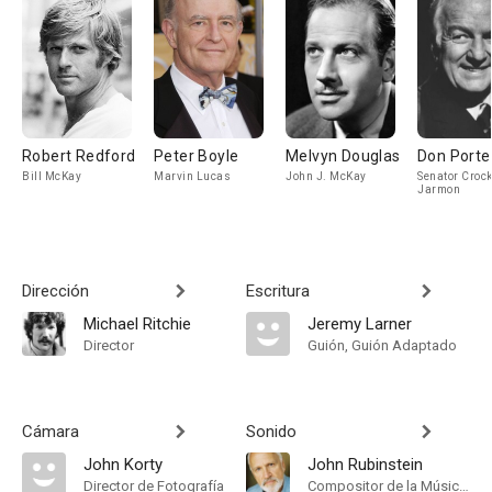
Robert Redford
Peter Boyle
Melvyn Douglas
Don Porte
Bill McKay
Marvin Lucas
John J. McKay
Senator Croc
Jarmon
Dirección
Escritura
Michael Ritchie
Jeremy Larner
Director
Guión, Guión Adaptado
Cámara
Sonido
John Korty
John Rubinstein
Director de Fotografía
Compositor de la Música Original