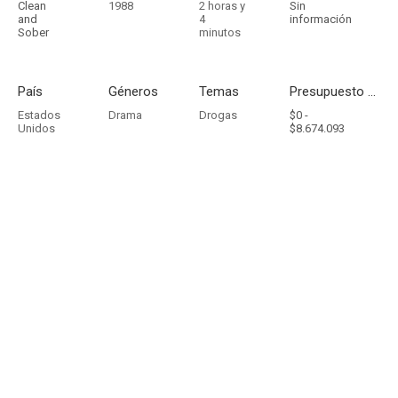
Clean
1988
2 horas y
Sin
and
4
información
Sober
minutos
País
Géneros
Temas
Presupuesto - Ingresos
Estados
Drama
Drogas
$0 -
Unidos
$8.674.093