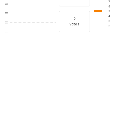
7
???
6
5
???
4
2
3
???
votos
2
1
???