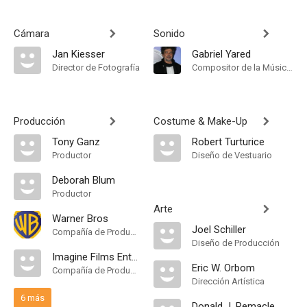
Cámara
Sonido
Jan Kiesser
Gabriel Yared
Director de Fotografía
Compositor de la Música Original
Producción
Costume & Make-Up
Tony Ganz
Robert Turturice
Productor
Diseño de Vestuario
Deborah Blum
Productor
Arte
Warner Bros
Joel Schiller
Compañía de Produccion
Diseño de Producción
Imagine Films Entertainment
Eric W. Orbom
Compañía de Produccion
Dirección Artística
6 más
Donald J. Remacle