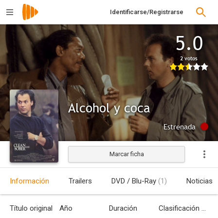
Identificarse/Registrarse
5.0
2 votos
Alcohol y coca
Estrenada
Marcar ficha
Información
Trailers
DVD / Blu-Ray
(1)
Noticias
Título original
Año
Duración
Clasificación por edades