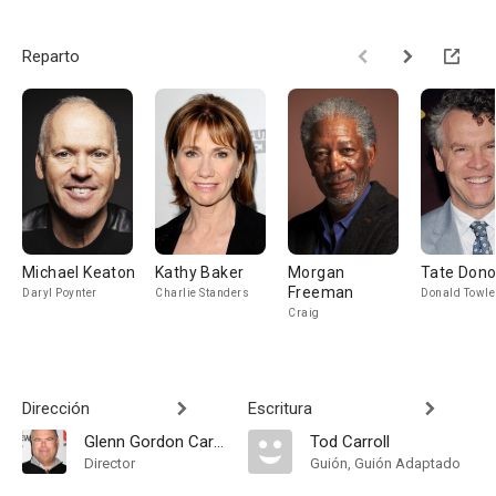
Reparto
Michael Keaton
Kathy Baker
Morgan
Tate Don
Freeman
Daryl Poynter
Charlie Standers
Donald Towle
Craig
Dirección
Escritura
Glenn Gordon Caron
Tod Carroll
Director
Guión, Guión Adaptado