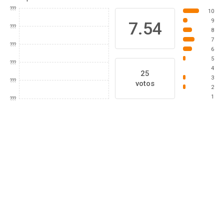
???
10
9
7.54
???
8
7
???
6
5
???
4
25
3
???
votos
2
1
???