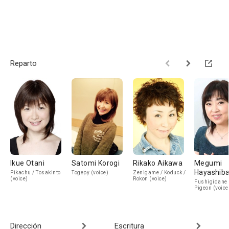
Reparto
Ikue Otani
Satomi Korogi
Rikako Aikawa
Megumi
Hayashib
Pikachu / Tosakinto
Togepy (voice)
Zenigame / Koduck /
(voice)
Rokon (voice)
Fushigidane 
Pigeon (voice
Dirección
Escritura