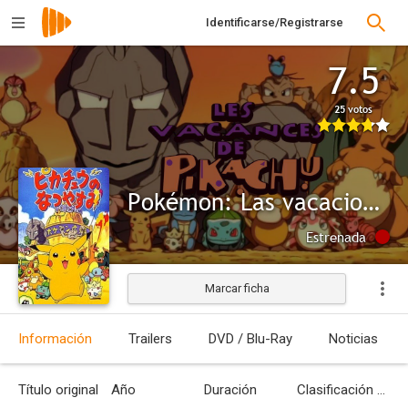
Identificarse/Registrarse
7.5
25 votos
Pokémon: Las vacaciones de Pikachu
Estrenada
Marcar ficha
Información
Trailers
DVD / Blu-Ray
Noticias
Título original
Año
Duración
Clasificación por edades