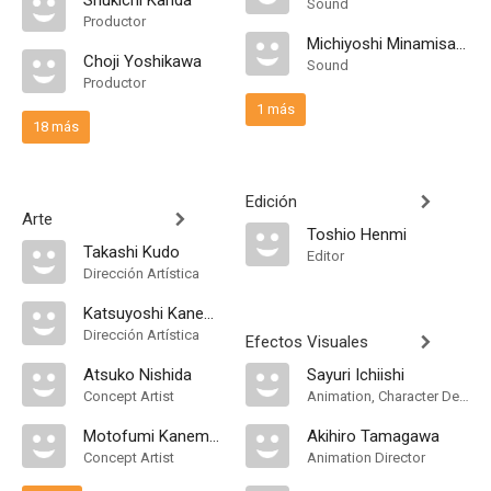
Shukichi Kanda
Sound
Productor
Michiyoshi Minamisawa
Choji Yoshikawa
Sound
Productor
1 más
18 más
Edición
Arte
Toshio Henmi
Takashi Kudo
Editor
Dirección Artística
Katsuyoshi Kanemura
Dirección Artística
Efectos Visuales
Atsuko Nishida
Sayuri Ichiishi
Concept Artist
Animation, Character Designer
Motofumi Kanemura
Akihiro Tamagawa
Concept Artist
Animation Director