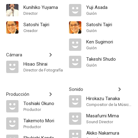
Kunihiko Yuyama
Yuji Asada
Director
Guión
Satoshi Tajiri
Satoshi Tajiri
Creador
Guión
Ken Sugimori
Guión
Cámara
Takeshi Shudo
Hisao Shirai
Guión
Director de Fotografía
Sonido
Producción
Hirokazu Tanaka
Toshiaki Okuno
Compositor de la Música Original
Productor
Masafumi Mima
Takemoto Mori
Sound Director
Productor
Akiko Nakamura