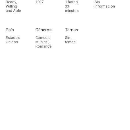
Ready,
1937
1 hora y
Sin
Willing
33
información
and Able
minutos
País
Géneros
Temas
Estados
Comedia
,
Sin
Unidos
Musical
,
temas
Romance