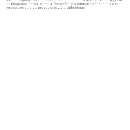
relación alguna con el productor o el director de la película. El copyright de
las imágenes, póster, carátula, fotografías y/o cubiertas pertenece a sus
respectivos autores, productoras y/o distribuidoras.