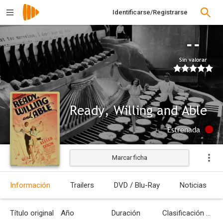
Identificarse/Registrarse
--
Sin valorar
Ready, Willing and Able
Estrenada
Marcar ficha
Información
Trailers
DVD / Blu-Ray
Noticias
Título original
Año
Duración
Clasificación por edades