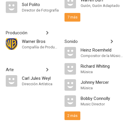
Warren Duff
Sol Polito
Guión, Guión Adaptado
Director de Fotografía
7 más
Producción
Warner Bros
Sonido
Compañía de Produccion
Heinz Roemheld
Compositor de la Música Original
Richard Whiting
Arte
Música
Carl Jules Weyl
Johnny Mercer
Dirección Artística
Música
Bobby Connolly
Music Director
2 más