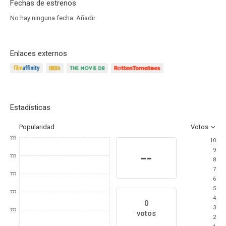
Fechas de estrenos
No hay ninguna fecha.
Añadir
Enlaces externos
Estadísticas
Popularidad
Votos
???
10
9
--
???
8
7
???
6
5
???
4
0
3
???
votos
2