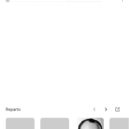
1
???
Reparto