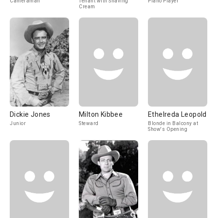
Cameraman
Tenant with Shaving
Piano Player
Cream
Dickie Jones
Milton Kibbee
Ethelreda Leopold
Junior
Steward
Blonde in Balcony at
Show's Opening