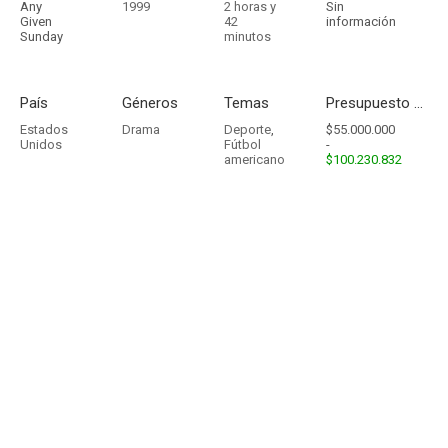
Any
1999
2 horas y
Sin
Given
42
información
Sunday
minutos
País
Géneros
Temas
Presupuesto - Ingresos
Estados
Drama
Deporte
,
$55.000.000
Unidos
Fútbol
-
americano
$100.230.832