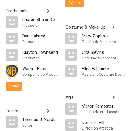
17 más
Producción
Lauren Shuler Donner
Productor
Costume & Make-Up
Dan Halsted
Mary Zophres
Productor
Diseño de Vestuario
Clayton Townsend
Cha Blevins
Productor
Costume Supervisor
Warner Bros
Ellen Falguiere
Compañía de Produccion
Assistant Costume Designer
6 más
Arte
Victor Kempster
Edición
Diseño de Producción
Thomas J. Nordberg
Derek R. Hill
Editor
Dirección Artística