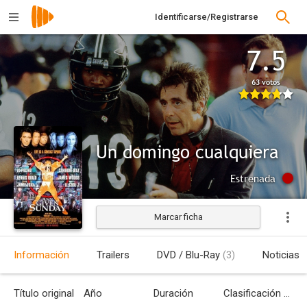
Identificarse/Registrarse
7.5
63 votos
Un domingo cualquiera
Estrenada
Marcar ficha
Información
Trailers
DVD / Blu-Ray
(3)
Noticias
Título original
Año
Duración
Clasificación por edades