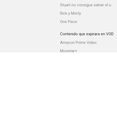
Stuart no consigue salvar el universo
Rick y Morty
One Piece
Contenido que expirara en VOD
Amazon Prime Video
Movistar+
Autobiografía de un mentiroso
Netflix
--
Filmin
HBO Max
Acerca de PlayMax
Apps
API
Términos y Condiciones
Sesame Street: Wild Words and Outdoor Adventures