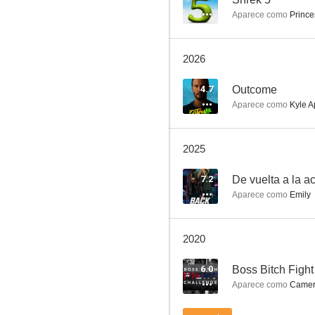
Aparece como
Prince
2026
4.7
Outcome
Aparece como
Kyle 
Miedo y asco en Las Vegas
2025
7.1
7.2
De vuelta a la a
Aparece como
Emily
2020
6.0
Boss Bitch Figh
Aparece como
Camer
No hay dos sin tres