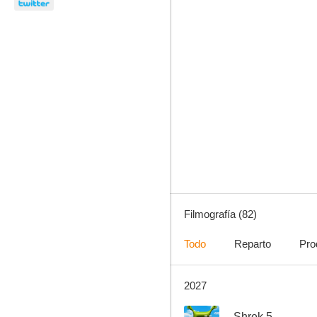
Shrek 2
7.5
Filmografía (82)
Todo
Reparto
Pro
2027
La máscara
7.3
--
Shrek 5