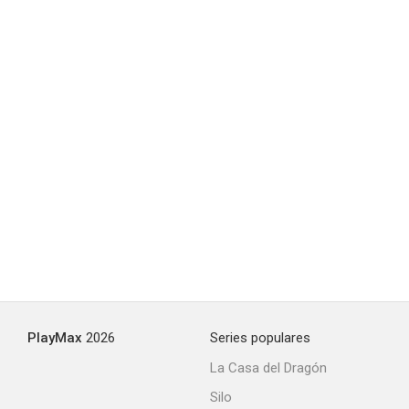
Shrek 5
--
PlayMax
2026
Series populares
La Casa del Dragón
The Unbelievers
Silo
--