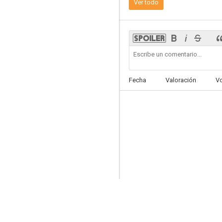
Ver todo
6.7
Fecha
Valoración
V
Shrek Tercero (Shrek 3)
6.5