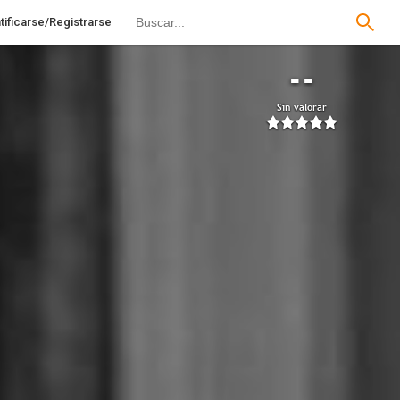
tificarse/Registrarse
--
Sin valorar