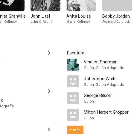
nita Granville
John Litel
Anita Louise
Bobby Jordan
n Colbrook
John C. Rudlin
Muriel Colbrook
Reginald Colbrook
Escritura
w
Vincent Sherman
Guión, Guión Adaptado
Robertson White
Guión, Guión Adaptado
George Bilson
ox
Guión
tografía
Milton Herbert Gropper
Guión
2 más