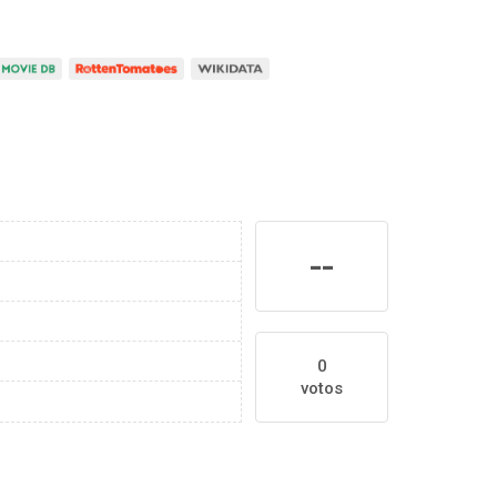
--
0
votos