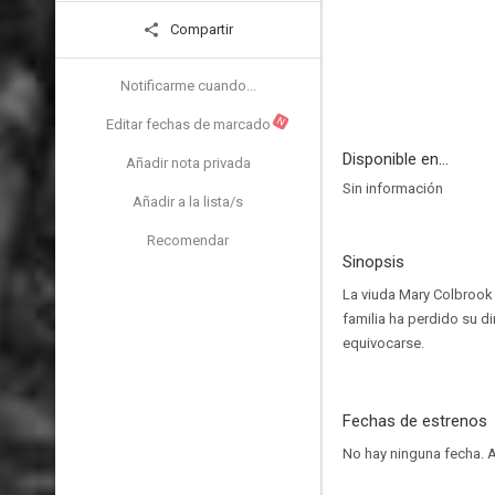
Compartir
Notificarme cuando...
N
Editar fechas de marcado
Disponible en...
Añadir nota privada
Sin información
Añadir a la lista/s
Recomendar
Sinopsis
La viuda Mary Colbrook c
familia ha perdido su d
equivocarse.
Fechas de estrenos
No hay ninguna fecha.
A