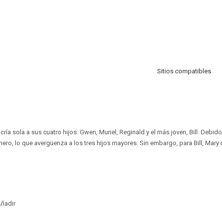
Sitios compatibles
ría sola a sus cuatro hijos: Gwen, Muriel, Reginald y el más joven, Bill. Debido
inero, lo que avergüenza a los tres hijos mayores. Sin embargo, para Bill, Mar
ñadir