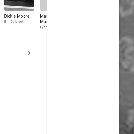
Dickie Moore
Maurice
Elisabeth
Helena Phil
Murphy
Risdon
Evans
Bill Colbrook
Lynn Willard
Aunt Caroline
Mrs.Adelaide
Crosby