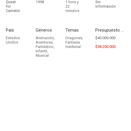
Quest
1998
1 hora y
Sin
for
22
información
Camelot
minutos
País
Géneros
Temas
Presupuesto - Ingresos
Estados
Animación
,
Dragones
,
$40.000.000
Unidos
Aventuras
,
Fantasía
-
Fantástico
,
medieval
$38.200.000
Infantil
,
Musical