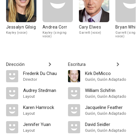
Jessalyn Gilsig
Andrea Corr
Cary Elwes
Bryan Whi
Kayley (voice)
Kayley (singing
Garrett (voice)
Garrett (sing
voice)
voice)
Dirección
Escritura
Frederik Du Chau
Kirk DeMicco
Director
Guión, Guión Adaptado
Audrey Stedman
William Schifrin
Layout
Guión, Guión Adaptado
Karen Hamrock
Jacqueline Feather
Layout
Guión, Guión Adaptado
Jennifer Yuan
David Seidler
Layout
Guión, Guión Adaptado