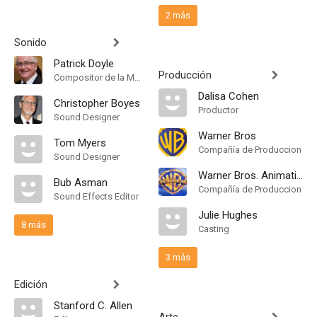
2 más
Sonido
Patrick Doyle
Producción
Compositor de la Música Original
Dalisa Cohen
Christopher Boyes
Productor
Sound Designer
Warner Bros
Tom Myers
Compañía de Produccion
Sound Designer
Warner Bros. Animation
Bub Asman
Compañía de Produccion
Sound Effects Editor
Julie Hughes
8 más
Casting
3 más
Edición
Stanford C. Allen