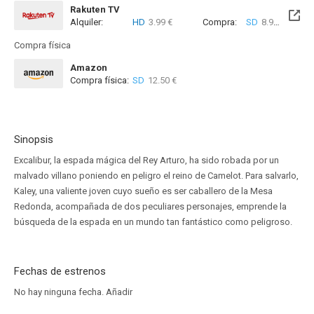
Rakuten TV
Alquiler:
HD
3.99 €
Compra:
SD
8.99 €
HD
8
Compra física
Amazon
Compra física:
SD
12.50 €
Sinopsis
Excalibur, la espada mágica del Rey Arturo, ha sido robada por un
malvado villano poniendo en peligro el reino de Camelot. Para salvarlo,
Kaley, una valiente joven cuyo sueño es ser caballero de la Mesa
Redonda, acompañada de dos peculiares personajes, emprende la
búsqueda de la espada en un mundo tan fantástico como peligroso.
Fechas de estrenos
No hay ninguna fecha.
Añadir