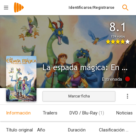
Identificarse/Registrarse
8.1
159 votos
La espada mágica: En busca de Camelot
Estrenada
Marcar ficha
Información
Trailers
DVD / Blu-Ray
(1)
Noticias
Título original
Año
Duración
Clasificación por edades