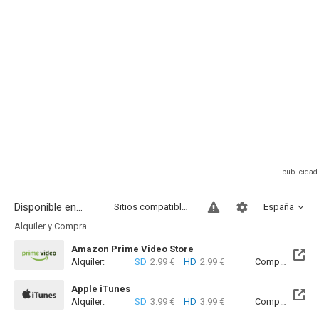
Disponible en...
Sitios compatibles
España
Alquiler y Compra
Amazon Prime Video Store
Alquiler:
SD
2.99 €
HD
2.99 €
Compra:
SD
7
Apple iTunes
Alquiler:
SD
3.99 €
HD
3.99 €
Compra:
SD
8