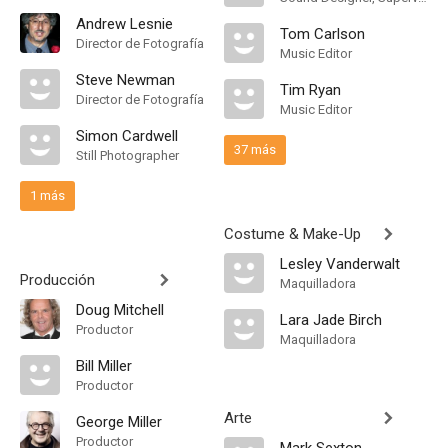
Andrew Lesnie
Tom Carlson
Director de Fotografía
Music Editor
Steve Newman
Tim Ryan
Director de Fotografía
Music Editor
Simon Cardwell
37 más
Still Photographer
1 más
Costume & Make-Up
Lesley Vanderwalt
Producción
Maquilladora
Doug Mitchell
Lara Jade Birch
Productor
Maquilladora
Bill Miller
Productor
Arte
George Miller
Productor