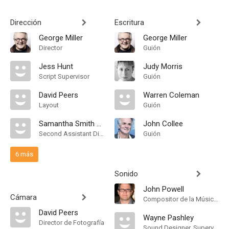
Dirección
Escritura
George Miller
George Miller
Director
Guión
Jess Hunt
Judy Morris
Script Supervisor
Guión
David Peers
Warren Coleman
Layout
Guión
Samantha Smith McGrady
John Collee
Second Assistant Director
Guión
6 más
Sonido
John Powell
Cámara
Compositor de la Música Original
David Peers
Wayne Pashley
Director de Fotografía
Sound Designer, Supervising Sound Editor, Mezclador de Re-Grabación de Sonido