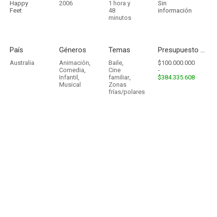
Happy
2006
1 hora y
Sin
Feet
48
información
minutos
País
Géneros
Temas
Presupuesto - Ingresos
Australia
Animación
,
Baile
,
$100.000.000
Comedia
,
Cine
-
Infantil
,
familiar
,
$384.335.608
Musical
Zonas
frías/polares