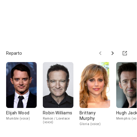
Reparto
Elijah Wood
Robin Williams
Brittany
Hugh Jac
Murphy
Mumble (voice)
Ramon / Lovelace
Memphis (voi
(voice)
Gloria (voice)