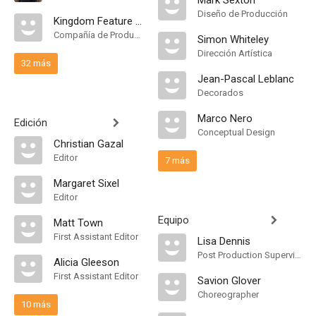
Mark Sexton
Diseño de Producción
Kingdom Feature Productions
Compañía de Produccion
Simon Whiteley
Dirección Artística
32 más
Jean-Pascal Leblanc
Decorados
Marco Nero
Edición
Conceptual Design
Christian Gazal
Editor
7 más
Margaret Sixel
Editor
Equipo
Matt Town
First Assistant Editor
Lisa Dennis
Post Production Supervisor
Alicia Gleeson
First Assistant Editor
Savion Glover
Choreographer
10 más