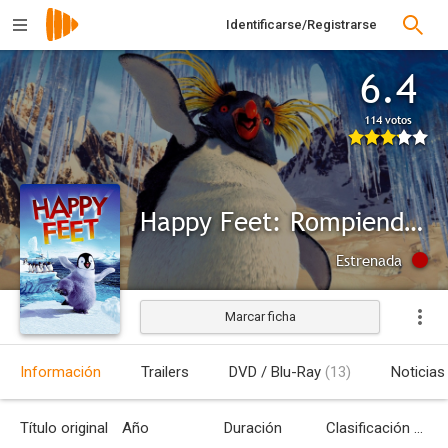
Identificarse/Registrarse
6.4
114 votos
Happy Feet: Rompiendo el hielo
Estrenada
Marcar ficha
Información
Trailers
DVD / Blu-Ray
(13)
Noticias
Título original
Año
Duración
Clasificación por edades