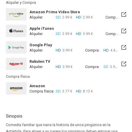
Alquiler y Compra
Amazon Prime Video Store
Alquiler:
SD
2.99 €
HD
2.99 €
Compra:
SD
3
Apple iTunes
Alquiler:
SD
3.99 €
HD
3.99 €
Compra:
SD
8
Google Play
Alquiler:
HD
3.99 €
Compra:
HD
4.49 €
Rakuten TV
Alquiler:
HD
3.99 €
Compra:
SD
3.99 €
HD
3
Compra física
Amazon
Compra física:
SD
3.77 €
HD
8.15 €
Sinopsis
Comedia familiar que narra la historia de unos pingüinos en la
Antártida. Para atraer a su pareja los pingüinos deben entonar una