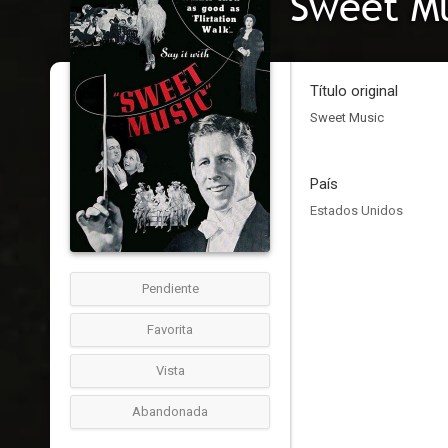
Sweet M
Título original
Sweet Music
País
Estados Unidos
Pendiente
Favorita
Vista
Abandonada