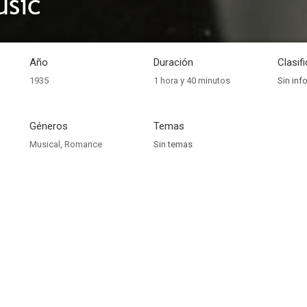
usic
Año
Duración
Clasif
1935
1 hora y 40 minutos
Sin inf
Géneros
Temas
Musical
,
Romance
Sin temas