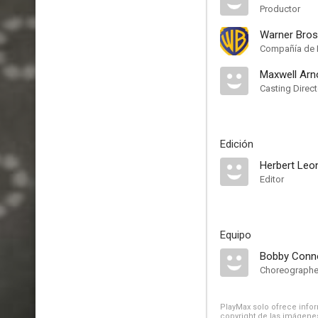
Productor
Warner Bros
Compañía de 
Maxwell Ar
Casting Direct
Edición
Herbert Leo
Editor
Equipo
Bobby Conno
Choreographe
PlayMax solo ofrece inform
copyright de las imágenes