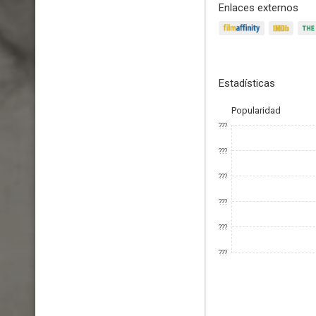
Enlaces externos
Estadísticas
Popularidad
???
???
???
???
???
???