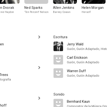
n Dvorak
Ned Sparks
Allen Jenkins
Helen Morgan
nie Haydon
'Ten Percent' Nelson
Barney Cowan
Herself
Escritura
een
Jerry Wald
Guión, Guión Adaptado, Hist
Carl Erickson
Guión, Guión Adaptado
Warren Duff
Trees
Guión, Guión Adaptado
tografía
Sonido
Bernhard Kaun
hoff
Compositor de la Música Orig