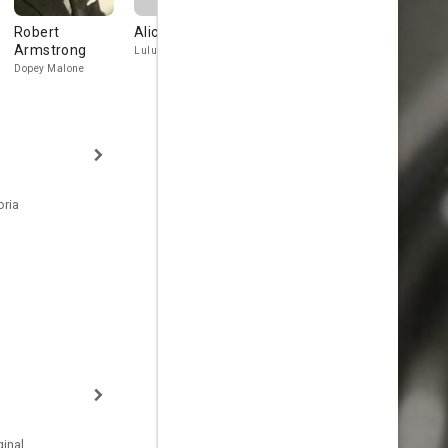
Robert
Alice White
Joseph
Joseph
Armstrong
Cawthorne
Cawthorn
Lulu Betts
Dopey Malone
Sidney Selzer
oria
inal