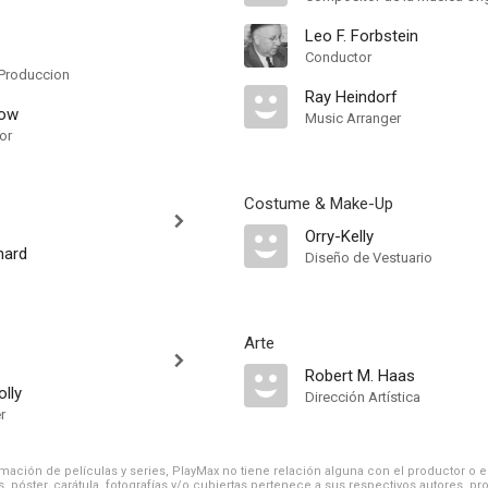
Leo F. Forbstein
Conductor
Produccion
Ray Heindorf
now
Music Arranger
or
Costume & Make-Up
Orry-Kelly
nard
Diseño de Vestuario
Arte
Robert M. Haas
lly
Dirección Artística
r
ación de películas y series, PlayMax no tiene relación alguna con el productor o el d
, póster, carátula, fotografías y/o cubiertas pertenece a sus respectivos autores, pr