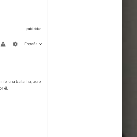
España
nie, una bailarina, pero
r él.