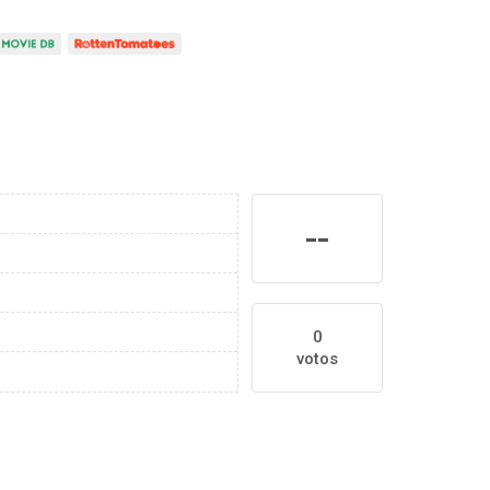
--
0
votos