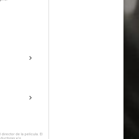
irector de la película. El
oductoras y/o