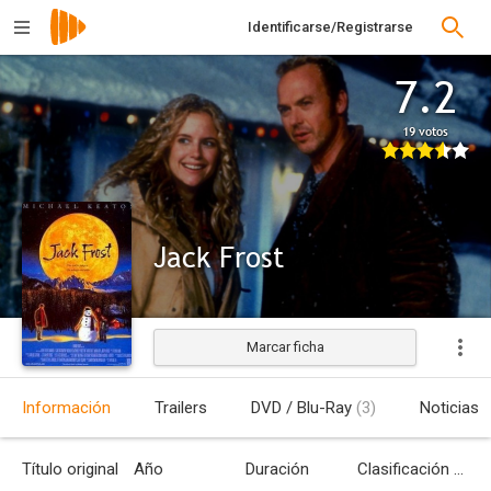
Identificarse/Registrarse
7.2
19 votos
Jack Frost
Marcar ficha
Estrenada
Información
Trailers
DVD / Blu-Ray
(3)
Noticias
Título original
Año
Duración
Clasificación por edades