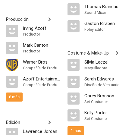
Thomas Brandau
Sound Mixer
Producción
Gaston Biraben
Irving Azoff
Foley Editor
Productor
Mark Canton
Productor
Costume & Make-Up
Warner Bros
Silvia Leczel
Compañía de Produccion
Maquilladora
Azoff Entertainment
Sarah Edwards
Compañía de Produccion
Diseño de Vestuario
Corey Bronson
8 más
Set Costumer
Kelly Porter
Set Costumer
Edición
2 más
Lawrence Jordan