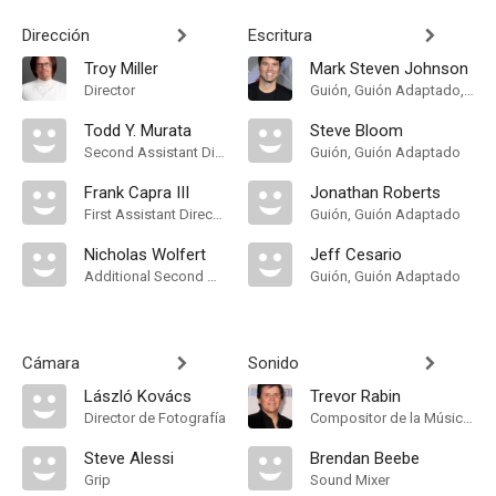
Dirección
Escritura
Troy Miller
Mark Steven Johnson
Director
Guión, Guión Adaptado, Historia
Todd Y. Murata
Steve Bloom
Second Assistant Director
Guión, Guión Adaptado
Frank Capra III
Jonathan Roberts
First Assistant Director
Guión, Guión Adaptado
Nicholas Wolfert
Jeff Cesario
Additional Second Assistant Director
Guión, Guión Adaptado
Cámara
Sonido
László Kovács
Trevor Rabin
Director de Fotografía
Compositor de la Música Original
Steve Alessi
Brendan Beebe
Grip
Sound Mixer