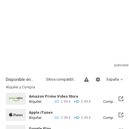
Disponible en...
Sitios compatibles
España
Alquiler y Compra
Amazon Prime Video Store
Alquiler:
SD
2.99 €
HD
2.99 €
Compra:
SD
7
Apple iTunes
Alquiler:
SD
3.99 €
HD
3.99 €
Compra:
SD
8
Google Play