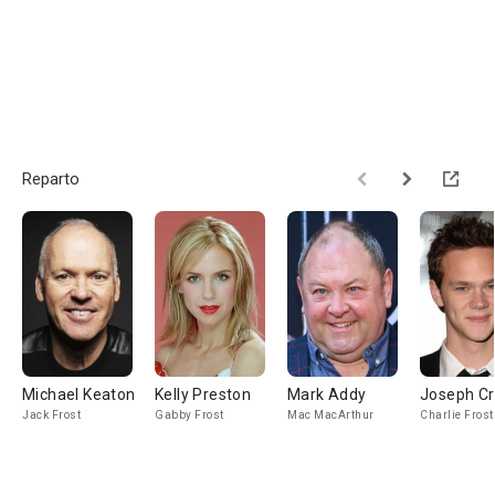
Reparto
Michael Keaton
Kelly Preston
Mark Addy
Joseph C
Jack Frost
Gabby Frost
Mac MacArthur
Charlie Frost