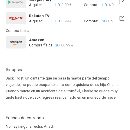
Alquiler:
HD
3.99 €
Compra:
HD
4.99 €
Rakuten TV
Alquiler:
HD
3.99 €
Compra:
SD
8.99 €
HD
8
Compra física
Amazon
Compra física:
SD
66.99 €
Sinopsis
Jack Frost, un cantante que se pasa la mayor parte del tiempo
viajando, no puede ocuparse tanto como quisiera de su hijo Charlie.
Cuando muere en un accidente de automóvil, Charlie se queda muy
triste hasta que Jack regresa reencarnado en un muñeco de nieve.
Fechas de estrenos
No hay ninguna fecha.
Añadir