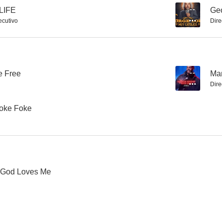
 LIFE
--
Geo
ecutivo
Dire
Tenacious D
De otro mundo
Sin pegar
--
--
 Free
--
Mar
Dire
Woke Foke
Marlon Wayans: Good Grief
Katt Williams: Woke Foke
 God Loves Me
--
--