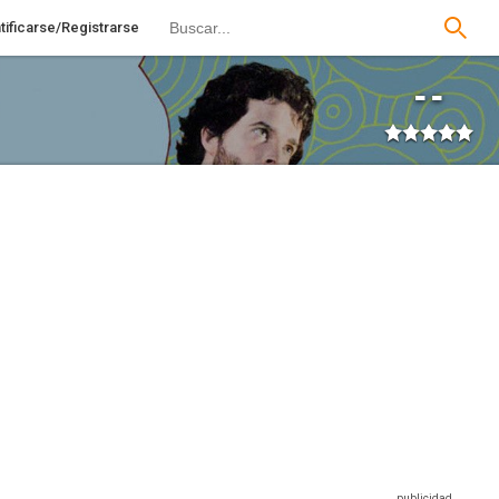
tificarse/Registrarse
--