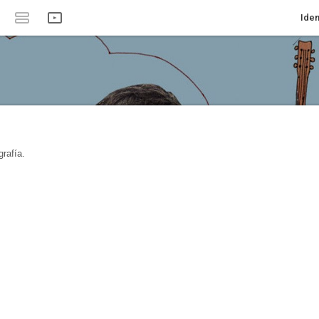
Iden
rafía.