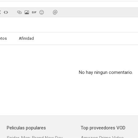
Chelsea Handler: Evolution
Jeff Dunham: Beside Himself
otos
Afinidad
--
--
No hay ningun comentario.
Lopez
Hidden America with Jonah Ray
Writer's 
--
--
Peliculas populares
Top proveedores VOD