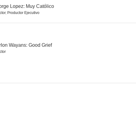
rge Lopez: Muy Católico
ctor
,
Productor Ejecutivo
 ojo
Katt Williams: The Last Report
George Lopez: Muy Católico
--
--
--
lon Wayans: Good Grief
ctor
Marlon Wayans: God Loves Me
Marlon Wayans Presents: The Headliners
Nate Bargatze: The Greatest Average American
--
--
--