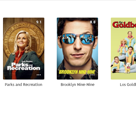
9.1
8.8
Parks and Recreation
Brooklyn Nine-Nine
Los Gold
7.5
7.1