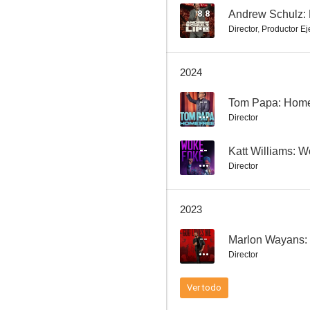
8.8
Andrew Schulz:
Director
,
Productor Ej
Jim Gaffigan: King Baby
2024
--
--
Tom Papa: Home
Director
--
Katt Williams: 
Director
2023
Tom Papa: Home Free
--
Marlon Wayans:
--
Director
Ver todo