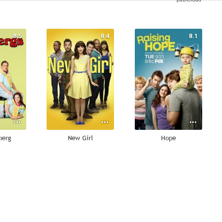
8.5
8.4
8.1
berg
New Girl
Hope
5.1
9.5
8.8