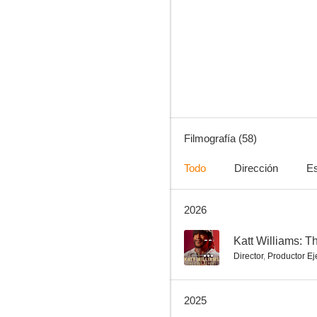
Finales felices
8.4
Filmografía (58)
Todo
Dirección
Es
2026
Los Conchords
6.0
--
Katt Williams: T
Director
,
Productor Ej
2025