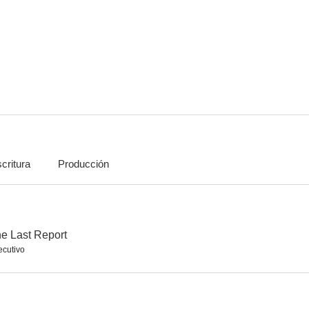
Deadbeat
Arrested Development
8.0
7.8
critura
Producción
HBO Comedy Half-Hour: Dave Chappelle
Eagleheart
Bored to 
6.0
6.0
he Last Report
ecutivo