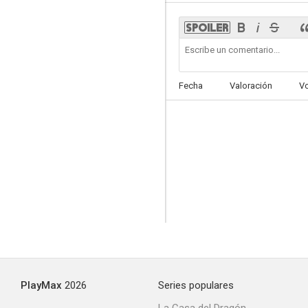
George Lopez: We'll Do It for Half
Fecha
Valoración
V
--
Hood Adjacent with James Davis
--
PlayMax
2026
Series populares