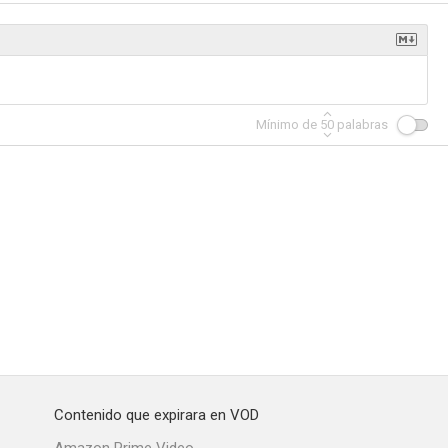
Kathy Griffin: A Hell of a Story
Commanders
The Standups
Mínimo de
50
palabras
--
--
--
Block
Cedric the Entertainer: Live from the Ville
Natasha Leggero: Live at Bimbo's
--
--
--
Contenido que expirara en VOD