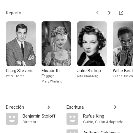
Reparto
Craig Stevens
Elisabeth
Julie Bishop
Willie Bes
Fraser
Peter Thorne
Rita Channing
Eustis, the c
Mary Winfield
Dirección
Escritura
Benjamin Stoloff
Rufus King
Director
Guión, Guión Adaptado
Anthony Coldeway