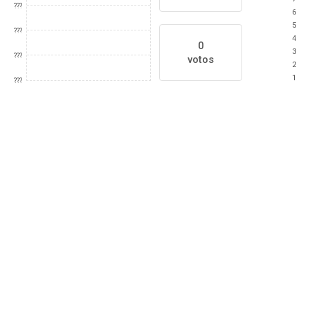
???
6
5
???
4
0
3
???
votos
2
1
???