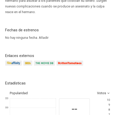
hermano para asustar a los parientes que codician su dinero. Surgen
nuevas complicaciones cuando se produce un asesinato y la culpa
reace en el hermano.
Fechas de estrenos
No hay ninguna fecha.
Añadir
Enlaces externos
Estadísticas
Popularidad
Votos
???
10
9
--
???
8
7