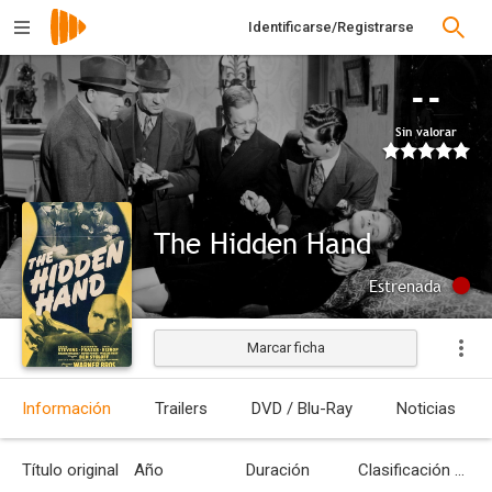
Identificarse/Registrarse
--
Sin valorar
The Hidden Hand
Estrenada
Marcar ficha
Información
Trailers
DVD / Blu-Ray
Noticias
Título original
Año
Duración
Clasificación por edades