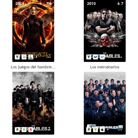
2014
7.6
2010
6.7
Los juegos del hambre: Sinsajo. Parte 1
Los mercenarios
2012
6.7
2014
6.7