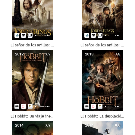
El señor de los anillos: Las dos torres
El señor de los anillos: El retorno del rey
2012
7.9
2013
7.8
El Hobbit: Un viaje inesperado
El Hobbit: La desolación de Smaug
2014
7.9
2014
8.0