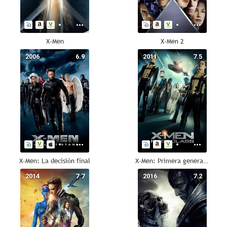
X-Men
X-Men 2
2006
6.9
2011
7.5
X-Men: La decisión final
X-Men: Primera generación
2014
7.7
2016
7.2