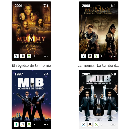
2001
7.1
2008
6.1
El regreso de la momia
La momia: La tumba del emperador Dragón (La momia 3)
1997
7.4
2002
6.8