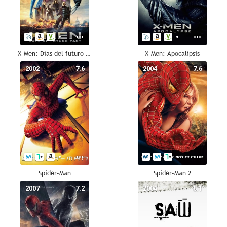
X-Men: Días del futuro pasado
X-Men: Apocalipsis
2002
7.6
2004
7.6
Spider-Man
Spider-Man 2
2007
7.2
2004
8.1