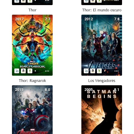
Thor
Thor: El mundo oscuro
2017
7.7
2012
7.8
Thor: Ragnarok
Los Vengadores
2015
8.0
2005
8.1