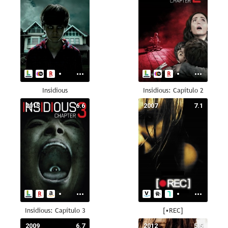
Insidious
Insidious: Capítulo 2
2015
6.6
2007
7.1
Insidious: Capítulo 3
[•REC]
2009
6.7
2012
5.5