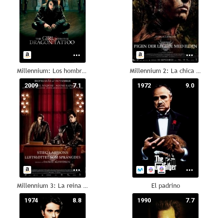
Millennium: Los hombres que no amaban a las mujeres
Millennium 2: La chica que soñaba con una cerilla y un bidón de gasolina
2009
7.1
1972
9.0
Millennium 3: La reina en el palacio de las corrientes de aire
El padrino
1974
8.8
1990
7.7