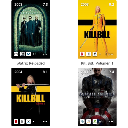
2003
7.3
2003
8.2
Matrix Reloaded
Kill Bill. Volumen 1
2004
8.1
2011
7.4