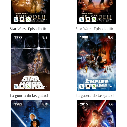
Star Wars. Episodio II: El ataque de los clones
Star Wars. Episodio III: La venganza de los Sith
1977
8.2
1980
8.6
La guerra de las galaxias. Episodio IV: Una nueva esperanza
La guerra de las galaxias. Episodio V: El imperio contraataca
1983
8.4
2015
7.6