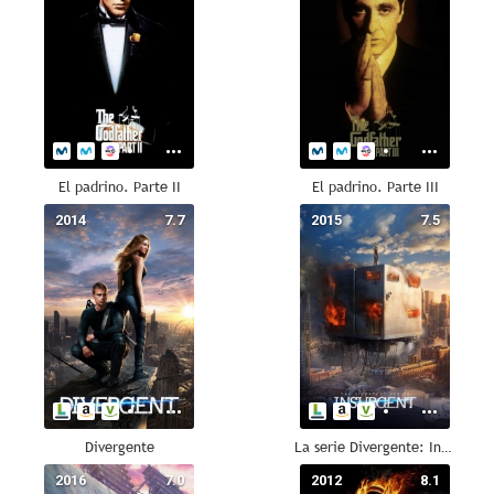
El padrino. Parte II
El padrino. Parte III
2014
7.7
2015
7.5
Divergente
La serie Divergente: Insurgente
2016
7.0
2012
8.1