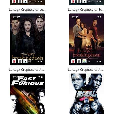
La saga Crepúsculo: Luna nueva
La saga Crepúsculo: Eclipse
2012
7.5
2011
7.1
La saga Crepúsculo: Amanecer - Parte 2
La saga Crepúsculo: Amanecer - Parte 1
2001
7.9
2003
7.6