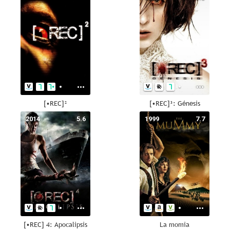
[•REC]²
[•REC]³: Génesis
2014
5.6
1999
7.7
[•REC] 4: Apocalipsis
La momia