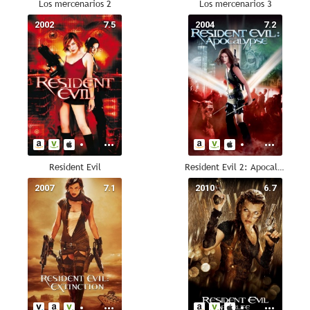
Los mercenarios 2
Los mercenarios 3
2002
7.5
2004
7.2
Resident Evil
Resident Evil 2: Apocalipsis
2007
7.1
2010
6.7