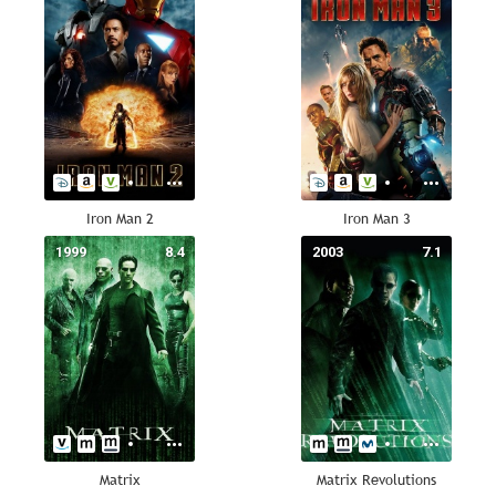
Iron Man 2
Iron Man 3
1999
8.4
2003
7.1
Matrix
Matrix Revolutions