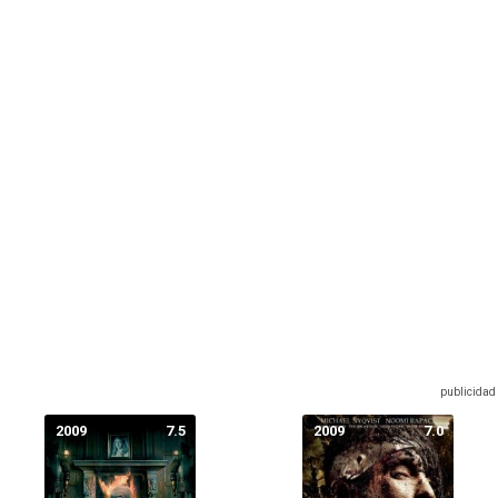
2009
7.5
2009
7.0