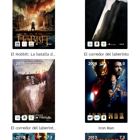
El Hobbit: La batalla de los cinco ejércitos
El corredor del laberinto
2015
7.7
2008
8.0
El corredor del laberinto: Las pruebas
Iron Man
2010
7.3
2013
7.3