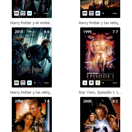
Harry Potter y el misterio del príncipe
Harry Potter y las reliquias de la muerte - Parte 2
2010
8.6
1999
7.7
Harry Potter y las reliquias de la muerte - Parte 1
Star Wars. Episodio I: La amenaza fantasma
2002
7.4
2005
8.2