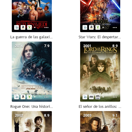
La guerra de las galaxias. Episodio VI: El retorno del Jedi
Star Wars: El despertar de la Fuerza
2016
7.9
2001
8.9
Rogue One: Una historia de Star Wars
El señor de los anillos: La comunidad del anillo
2002
8.9
2003
9.1