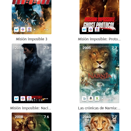
Misión imposible 3
Misión imposible: Protocolo fantasma
2015
7.3
2005
7.7
Misión imposible: Nación secreta
Las crónicas de Narnia: El león, la bruja y el armario
2008
7.6
2010
7.2