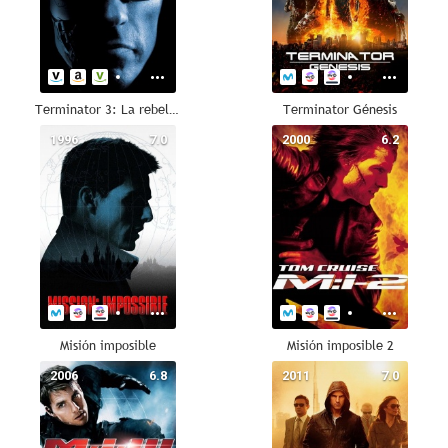
Terminator 3: La rebelión de las máquinas
Terminator Génesis
1996
7.0
2000
6.2
Misión imposible
Misión imposible 2
2006
6.8
2011
7.0