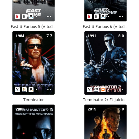
Fast & Furious 5 (A todo gas 5)
Fast & Furious 6 (A todo gas 6)
1984
7.7
1991
8.0
Terminator
Terminator 2: El juicio final
2003
6.2
2015
6.9