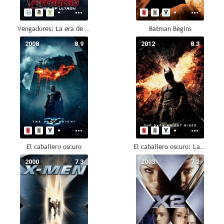
Vengadores: La era de Ultrón
Batman Begins
2008
8.9
2012
8.3
El caballero oscuro
El caballero oscuro: La leyenda renace
2000
7.3
2003
7.2