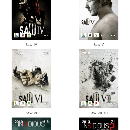
Saw IV
Saw V
2009
7.5
2010
7.1
Saw VI
Saw VII 3D
2010
6.8
2013
7.1