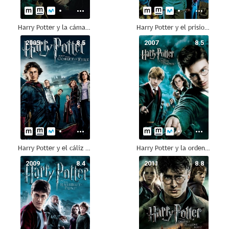
Harry Potter y la cámara secreta
Harry Potter y el prisionero de Azkaban
2005
8.5
2007
8.5
Harry Potter y el cáliz de fuego
Harry Potter y la orden del Fénix
2009
8.4
2011
8.8