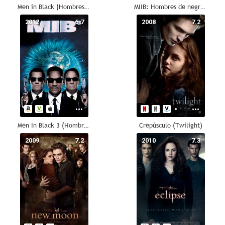
Men in Black (Hombres de negro)
MIIB: Hombres de negro II
2012
6.7
2008
7.2
Men In Black 3 (Hombres de negro III)
Crepúsculo (Twilight)
2009
7.2
2010
7.3