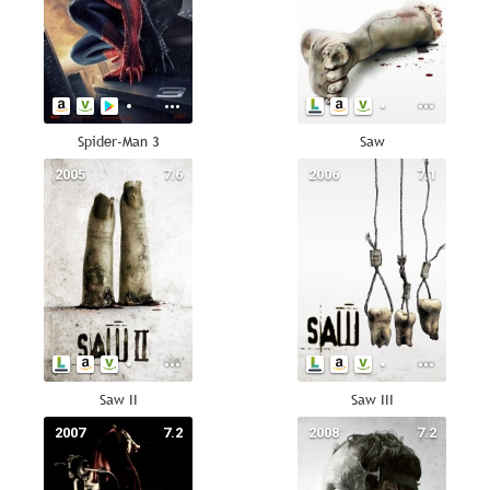
Spider-Man 3
Saw
2005
7.6
2006
7.1
Saw II
Saw III
2007
7.2
2008
7.2