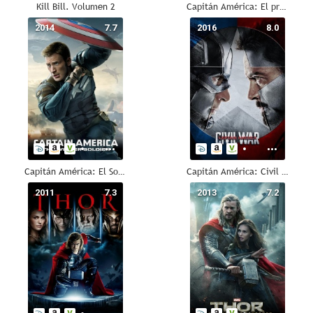
Kill Bill. Volumen 2
Capitán América: El primer vengador
2014
7.7
2016
8.0
Capitán América: El Soldado de Invierno
Capitán América: Civil War
2011
7.3
2013
7.2