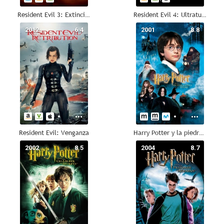
Resident Evil 3: Extinción
Resident Evil 4: Ultratumba
2012
6.4
2001
8.8
Resident Evil: Venganza
Harry Potter y la piedra filosofal
2002
8.5
2004
8.7