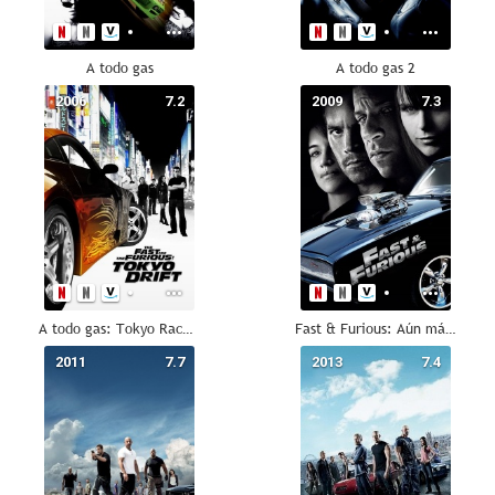
A todo gas
A todo gas 2
2006
7.2
2009
7.3
A todo gas: Tokyo Race (A todo gas 3)
Fast & Furious: Aún más rápido (A todo gas 4)
2011
7.7
2013
7.4