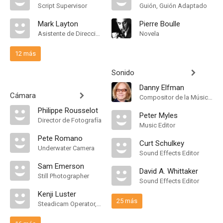
Script Supervisor
Guión, Guión Adaptado
Mark Layton
Pierre Boulle
Asistente de Dirección
Novela
12 más
Sonido
Danny Elfman
Cámara
Compositor de la Música Original
Philippe Rousselot
Peter Myles
Director de Fotografía
Music Editor
Pete Romano
Curt Schulkey
Underwater Camera
Sound Effects Editor
Sam Emerson
David A. Whittaker
Still Photographer
Sound Effects Editor
Kenji Luster
25 más
Steadicam Operator, "B" Camera Operator