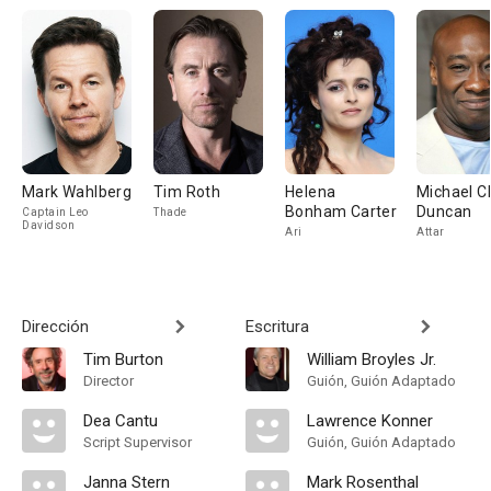
Mark Wahlberg
Tim Roth
Helena
Michael C
Bonham Carter
Duncan
Captain Leo
Thade
Davidson
Ari
Attar
Dirección
Escritura
Tim Burton
William Broyles Jr.
Director
Guión, Guión Adaptado
Dea Cantu
Lawrence Konner
Script Supervisor
Guión, Guión Adaptado
Janna Stern
Mark Rosenthal