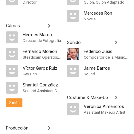
Director
Guión, Guión Adaptado
Mercedes Ron
Novela
Cámara
Hermes Marco
Director de Fotografía
Sonido
Fernando Moleón
Federico Jusid
Steadicam Operator, "A" Camera Operator
Compositor de la Música Original
Víctor Garoz Ruiz
Jaime Barros
Key Grip
Sound
Shantall González
Second Assistant Camera
Costume & Make-Up
2 más
Veronica Almendros
Assistant Makeup Artist
Producción