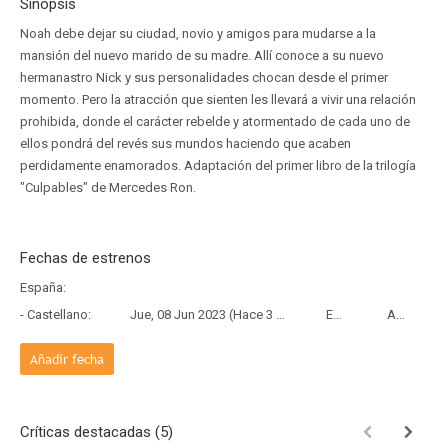
Sinopsis
Noah debe dejar su ciudad, novio y amigos para mudarse a la
mansión del nuevo marido de su madre. Allí conoce a su nuevo
hermanastro Nick y sus personalidades chocan desde el primer
momento. Pero la atracción que sienten les llevará a vivir una relación
prohibida, donde el carácter rebelde y atormentado de cada uno de
ellos pondrá del revés sus mundos haciendo que acaben
perdidamente enamorados. Adaptación del primer libro de la trilogía
"Culpables" de Mercedes Ron.
Fechas de estrenos
España:
- Castellano:
Jue, 08 Jun 2023 (Hace 3 años y 1 mes)
Estreno
Amazon Prime
Añadir fecha
Críticas destacadas (5)