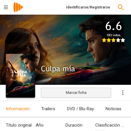
Identificarse/Registrarse
6.6
183 votos
Culpa mía
Marcar ficha
Estrenada
Información
Trailers
DVD / Blu-Ray
Noticias
Título original
Año
Duración
Clasificación por edades