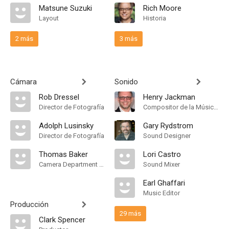
Matsune Suzuki
Rich Moore
Layout
Historia
2 más
3 más
Cámara
Sonido
Rob Dressel
Henry Jackman
Director de Fotografía
Compositor de la Música Original
Adolph Lusinsky
Gary Rydstrom
Director de Fotografía
Sound Designer
Thomas Baker
Lori Castro
Camera Department Manager
Sound Mixer
Earl Ghaffari
Music Editor
Producción
29 más
Clark Spencer