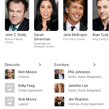
John C. Reilly
Sarah
Jack McBrayer
Alan Tudy
Silverman
Wreck-It Ralph
Fix-It Felix (voice)
King Candy (
(voice)
Vanellope von
Schweetz (voice)
Dirección
Escritura
Rich Moore
Phil Johnston
Director
Guión, Guión Adaptado, Historia
Kelly Feeg
Jennifer Lee
Script Supervisor
Guión, Guión Adaptado
Rick Moore
Jim Reardon
Layout
Historia, Story Supervisor