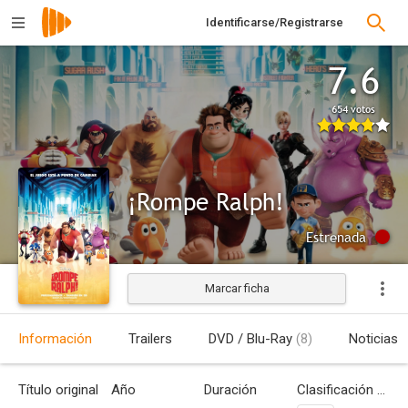
Identificarse/Registrarse
7.6
654 votos
¡Rompe Ralph!
Estrenada
Marcar ficha
Información
Trailers
DVD / Blu-Ray
(8)
Noticias
Título original
Año
Duración
Clasificación por edades