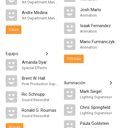
Art Department Manager
Josh Marlo
Andre Medina
Animation
Art Department Manager
Isaak Fernandez
2 más
Animation
Mario Furmanczyk
Animation
Equipo
113 más
Amanda Dyar
Special Effects
Brent W. Hall
Iluminación
Post Production Supervisor
Mark Siegel
Ric Schnupp
Lighting Supervisor
Sound Recordist
Chris Springfield
Ronald G. Roumas
Lighting Supervisor
Sound Recordist
Paula Goldstein
30 más