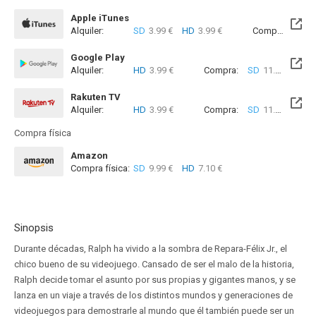
Apple iTunes
Alquiler:
SD
3.99 €
HD
3.99 €
Compra:
SD
1
Google Play
Alquiler:
HD
3.99 €
Compra:
SD
11.99 €
HD
Rakuten TV
Alquiler:
HD
3.99 €
Compra:
SD
11.99 €
HD
Compra física
Amazon
Compra física:
SD
9.99 €
HD
7.10 €
Sinopsis
Durante décadas, Ralph ha vivido a la sombra de Repara-Félix Jr., el
chico bueno de su videojuego. Cansado de ser el malo de la historia,
Ralph decide tomar el asunto por sus propias y gigantes manos, y se
lanza en un viaje a través de los distintos mundos y generaciones de
videojuegos para demostrarle al mundo que él también puede ser un