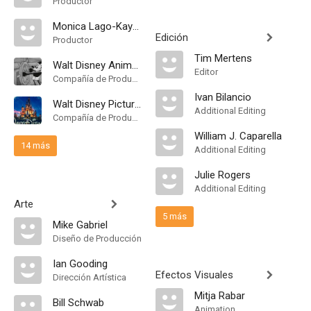
Productor
Monica Lago-Kaytis
Edición
Productor
Tim Mertens
Walt Disney Animation Studios
Editor
Compañía de Produccion
Ivan Bilancio
Walt Disney Pictures
Additional Editing
Compañía de Produccion
William J. Caparella
14 más
Additional Editing
Julie Rogers
Additional Editing
Arte
5 más
Mike Gabriel
Diseño de Producción
Ian Gooding
Efectos Visuales
Dirección Artística
Mitja Rabar
Bill Schwab
Animation