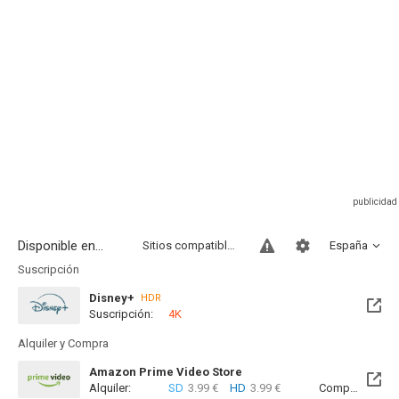
Disponible en...
Sitios compatibles
España
Suscripción
Disney+
HDR
Suscripción:
4K
Alquiler y Compra
Amazon Prime Video Store
Alquiler:
SD
3.99 €
HD
3.99 €
Compra:
SD
1