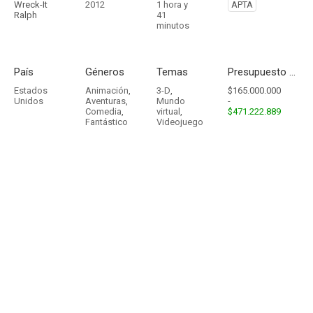
Wreck-It
2012
1 hora y
APTA
Ralph
41
minutos
País
Géneros
Temas
Presupuesto - Ingresos
Estados
Animación
,
3-D
,
$165.000.000
Unidos
Aventuras
,
Mundo
-
Comedia
,
virtual
,
$471.222.889
Fantástico
Videojuego