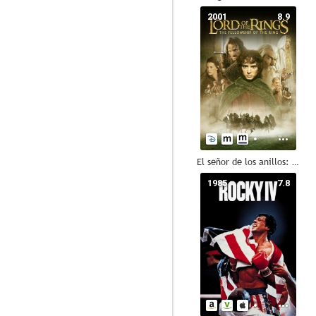
2001
8.9
El señor de los anillos: La comunidad del anillo
1985
7.8