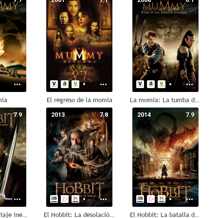
mia
El regreso de la momia
La momia: La tumba del emperador Dragón (La momia 3)
7.9
2013
7.8
2014
7.9
El Hobbit: Un viaje inesperado
El Hobbit: La desolación de Smaug
El Hobbit: La batalla de los cinco ejércitos