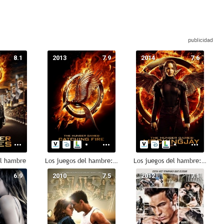
8.1
2013
7.9
2014
7.6
el hambre
Los juegos del hambre: En llamas
Los juegos del hambre: Sinsajo. Parte 1
6.9
2010
7.5
2012
7.1