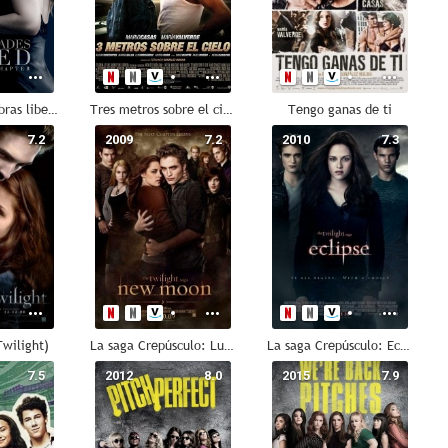
Cincuenta sombras liberadas
Tres metros sobre el cielo
Tengo ganas de ti
7.2
2009
7.2
2010
7.3
Twilight)
La saga Crepúsculo: Luna nueva
La saga Crepúsculo: Eclipse
7.5
2012
8.0
2015
7.9