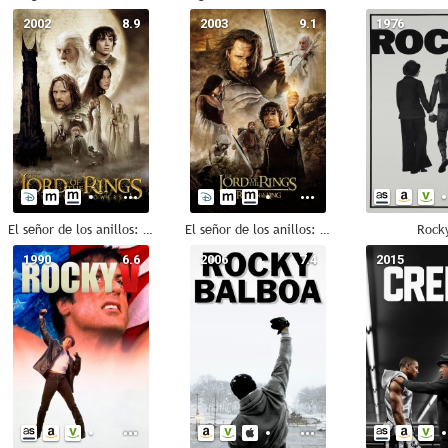
2002
8.9
2003
9.1
1976
El señor de los anillos: Las dos torres
El señor de los anillos: El retorno del rey
Rock
1990
6.6
2006
7.4
2015