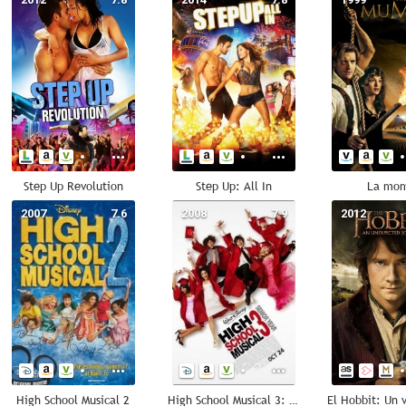
Step Up Revolution
Step Up: All In
La mo
2007
7.6
2008
7.9
2012
High School Musical 2
High School Musical 3: Fin de curso