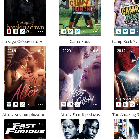
La saga Crepúsculo: Amanecer - Parte 2
Camp Rock
2019
6.9
2020
6.6
2012
After. Aquí empieza todo
After. En mil pedazos
The Amazing S
2001
7.9
2003
7.6
2006