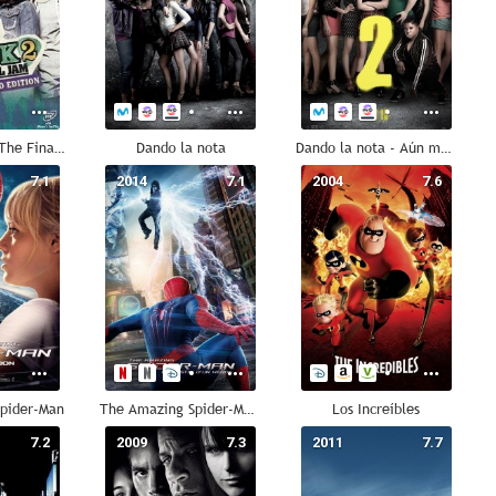
Camp Rock 2: The Final Jam
Dando la nota
Dando la nota - Aún más alto
7.1
2014
7.1
2004
7.6
pider-Man
The Amazing Spider-Man 2: El poder de Electro
Los Increíbles
7.2
2009
7.3
2011
7.7