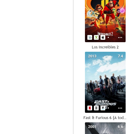
Los Increíbles 2
2013
7.4
Fast & Furious 6 (A todo gas 6)
2001
6.6