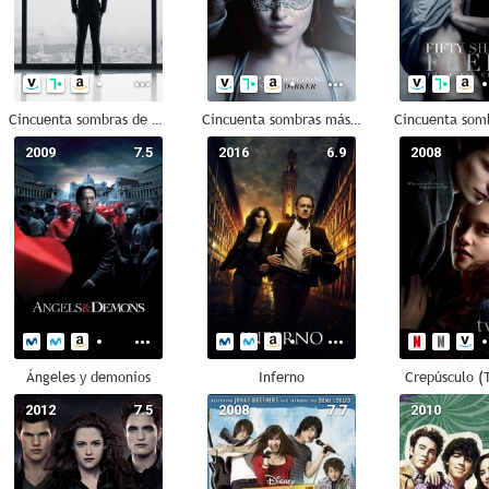
Cincuenta sombras de Grey
Cincuenta sombras más oscuras
2009
7.5
2016
6.9
2008
Ángeles y demonios
Inferno
Crepúsculo (
2012
7.5
2008
7.7
2010