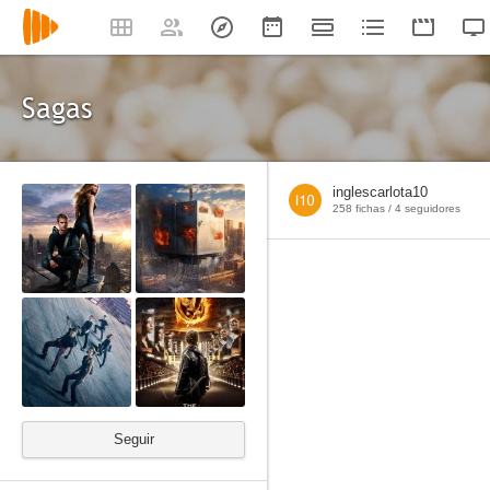
Sagas
inglescarlota10
258 fichas /
4
seguidores
Seguir