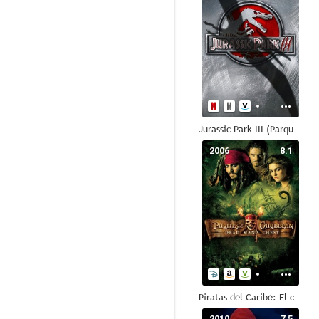
Jurassic Park III (Parque Jurásico III)
2006
8.1
Piratas del Caribe: El cofre del hombre muerto
2010
7.5