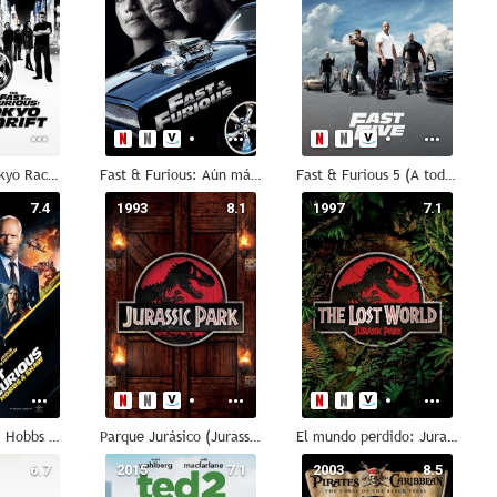
A todo gas: Tokyo Race (A todo gas 3)
Fast & Furious: Aún más rápido (A todo gas 4)
Fast & Furious 5 (A todo gas 5)
7.4
1993
8.1
1997
7.1
Fast & Furious: Hobbs & Shaw
Parque Jurásico (Jurassic Park)
El mundo perdido: Jurassic Park
6.7
2015
7.1
2003
8.5