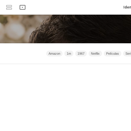
Iden
Amazon
1m
1967
Netflix
Películas
Ser
Animación
Crimen
Serie de TV
Filmaffinity
Acc
2020 - 2031
2015 - 2031
2021 - 2025
Filmin
Clan 
España
2026 - 2031
Romance
Intriga
Anime
2
HBO
Bélico
40m - 1h 