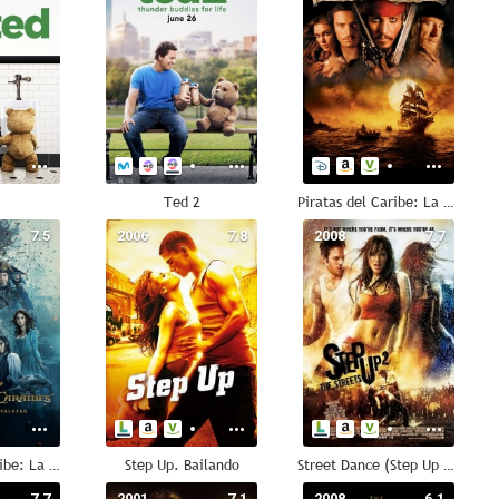
Ted 2
Piratas del Caribe: La maldición de la Perla Negra
7.5
2006
7.8
2008
7.7
Piratas del Caribe: La venganza de Salazar
Step Up. Bailando
Street Dance (Step Up 2 the Streets)
7.7
2001
7.1
2008
6.1