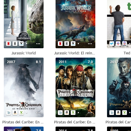
Jurassic World
Jurassic World: El reino caído
Ted
2007
8.1
2011
7.0
2017
Piratas del Caribe: En el fin del mundo
Piratas del Caribe: En mareas misteriosas
2012
7.8
2014
7.8
1999