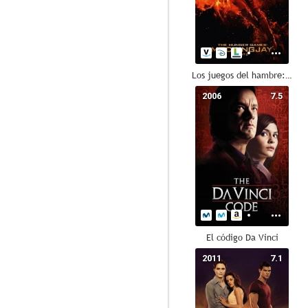
Los juegos del hambre: Sinsajo. Parte 2
2006
7.5
El código Da Vinci
2011
7.1