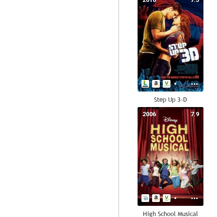
Step Up 3-D
2006
7.9
High School Musical