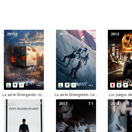
2015
7.5
2016
7.0
2012
La serie Divergente: Insurgente
La serie Divergente: Leal
Los juegos d
2015
6.7
2017
7.1
2018