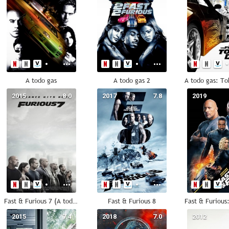
A todo gas
A todo gas 2
2015
8.0
2017
7.8
2019
Fast & Furious 7 (A todo gas 7)
Fast & Furious 8
2015
7.4
2018
7.0
2012