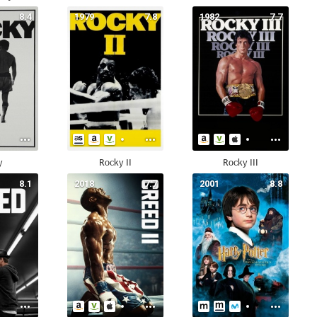
8.4
1979
7.8
1982
7.7
y
Rocky II
Rocky III
8.1
2018
7.7
2001
8.8