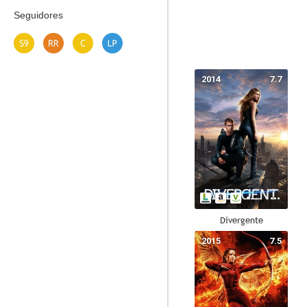
Seguidores
2014
7.7
Divergente
2015
7.5