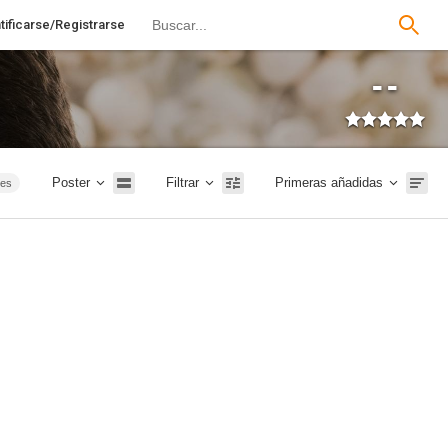
tificarse/Registrarse
--
Poster
Filtrar
Primeras añadidas
ies
ión
TVE
026
20m