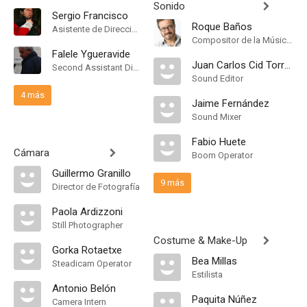
Sonido
Sergio Francisco
Roque Baños
Asistente de Dirección
Compositor de la Música Original
Falele Ygueravide
Juan Carlos Cid Torrejón
Second Assistant Director
Sound Editor
4 más
Jaime Fernández
Sound Mixer
Fabio Huete
Cámara
Boom Operator
Guillermo Granillo
9 más
Director de Fotografía
Paola Ardizzoni
Still Photographer
Costume & Make-Up
Gorka Rotaetxe
Bea Millas
Steadicam Operator
Estilista
Antonio Belón
Paquita Núñez
Camera Intern