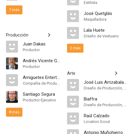
Estilista
7 más
José Quetglás
Maquilladora
Lala Huete
Producción
Diseño de Vestuario
Juan Dakas
2 más
Productor
Andrés Vicente Gómez
Productor
Arte
Amiguetes Entertainment
José Luis Arrizabalaga
Compañía de Produccion
Diseño de Producción, Dirección Artística
Santiago Segura
Biaffra
Productor Ejecutivo
Diseño de Producción, Dirección Artística
8 más
Raúl Calzado
Location Scout
Antonio Muñohierro