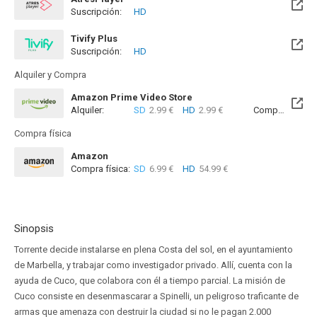
Suscripción:
HD
Tivify Plus
Suscripción:
HD
Disponible hasta el Dom, 09 Ago 2026 (Quedan 3 días)
Alquiler y Compra
Amazon Prime Video Store
Alquiler:
SD
2.99 €
HD
2.99 €
Compra:
SD
7
Compra física
Amazon
Compra física:
SD
6.99 €
HD
54.99 €
Sinopsis
Torrente decide instalarse en plena Costa del sol, en el ayuntamiento
de Marbella, y trabajar como investigador privado. Allí, cuenta con la
ayuda de Cuco, que colabora con él a tiempo parcial. La misión de
Cuco consiste en desenmascarar a Spinelli, un peligroso traficante de
armas que amenaza con destruir la ciudad si no le pagan 2.000