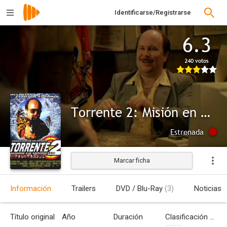
Identificarse/Registrarse
6.3
240 votos
Torrente 2: Misión en Marbella
Estrenada
Marcar ficha
Información
Trailers
DVD / Blu-Ray
(3)
Noticias
Título original
Año
Duración
Clasificación por edades