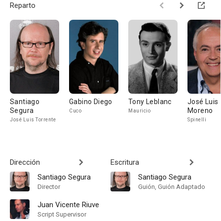
Reparto
Santiago
Gabino Diego
Tony Leblanc
José Luis
Segura
Moreno
Cuco
Mauricio
José Luis Torrente
Spinelli
Dirección
Escritura
Santiago Segura
Santiago Segura
Director
Guión, Guión Adaptado
Juan Vicente Riuve
Script Supervisor