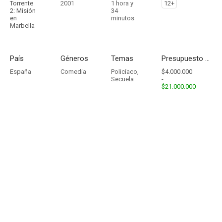
Torrente
2001
1 hora y
12+
2: Misión
34
en
minutos
Marbella
País
Géneros
Temas
Presupuesto - Ingresos
España
Comedia
Policíaco
,
$4.000.000
Secuela
-
$21.000.000