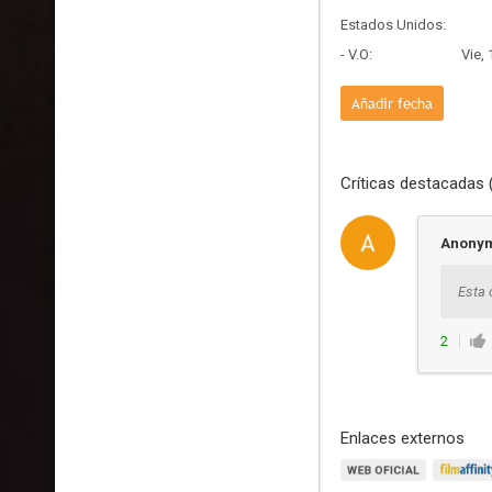
Estados Unidos:
- V.O:
Vie,
Añadir fecha
Críticas destacadas 
Anony
Esta 
2
Enlaces externos