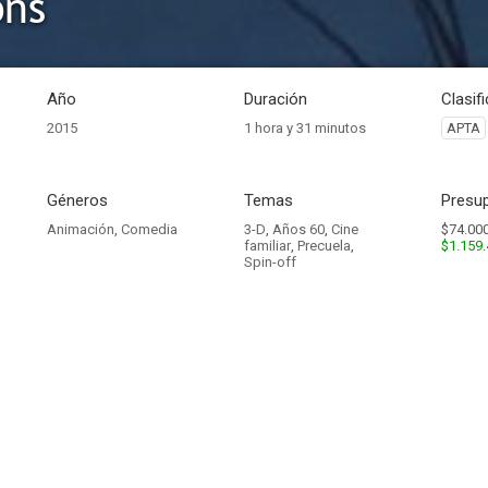
ons
Año
Duración
Clasif
2015
1 hora y 31 minutos
APTA
Géneros
Temas
Presup
Animación
,
Comedia
3-D
,
Años 60
,
Cine
$74.000
familiar
,
Precuela
,
$1.159.
Spin-off