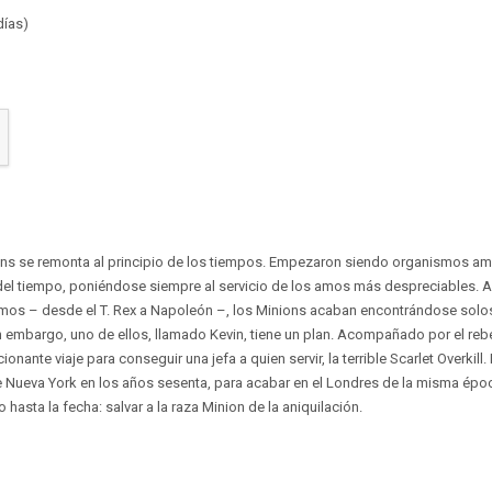
días)
ons se remonta al principio de los tiempos. Empezaron siendo organismos ama
del tiempo, poniéndose siempre al servicio de los amos más despreciables. 
mos – desde el T. Rex a Napoleón –, los Minions acaban encontrándose solos
 embargo, uno de ellos, llamado Kevin, tiene un plan. Acompañado por el rebe
ante viaje para conseguir una jefa a quien servir, la terrible Scarlet Overkill.
de Nueva York en los años sesenta, para acabar en el Londres de la misma ép
 hasta la fecha: salvar a la raza Minion de la aniquilación.