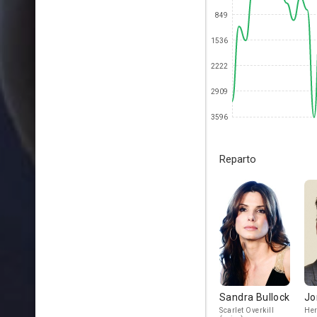
849
1536
2222
2909
3596
Reparto
Sandra Bullock
J
Scarlet Overkill
Her