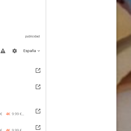
España
 €
4K
9.99 €
 €
4K
9.99 €