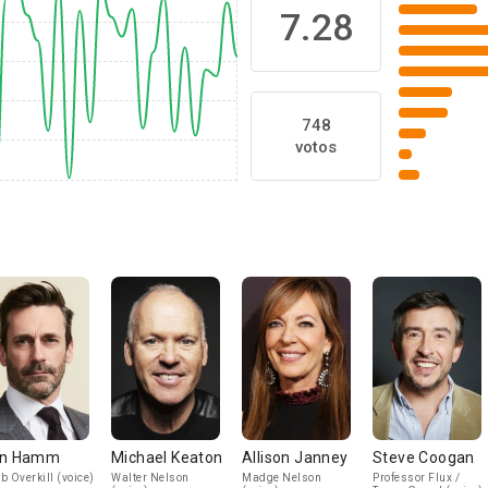
7.28
748
votos
on Hamm
Michael Keaton
Allison Janney
Steve Coogan
b Overkill (voice)
Walter Nelson
Madge Nelson
Professor Flux /