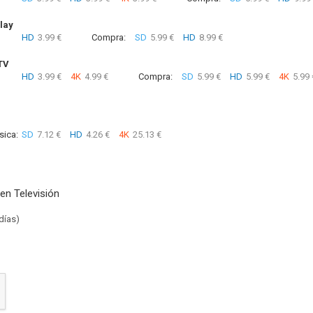
lay
HD
3.99 €
Compra:
SD
5.99 €
HD
8.99 €
TV
HD
3.99 €
4K
4.99 €
Compra:
SD
5.99 €
HD
5.99 €
4K
5.99 
sica:
SD
7.12 €
HD
4.26 €
4K
25.13 €
en Televisión
días)