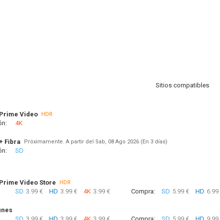
Sitios compatibles
Prime Video
HDR
ón:
4K
+ Fibra
Próximamente. A partir del Sab, 08 Ago 2026 (En 3 días)
ón:
SD
rime Video Store
HDR
SD
3.99 €
HD
3.99 €
4K
3.99 €
Compra:
SD
5.99 €
HD
6.99
unes
SD
3.99 €
HD
3.99 €
4K
3.99 €
Compra:
SD
5.99 €
HD
9.99