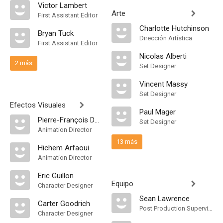
Victor Lambert
Arte
First Assistant Editor
Charlotte Hutchinson
Bryan Tuck
Dirección Artística
First Assistant Editor
Nicolas Alberti
2 más
Set Designer
Vincent Massy
Set Designer
Efectos Visuales
Paul Mager
Pierre-François Duhamel
Set Designer
Animation Director
13 más
Hichem Arfaoui
Animation Director
Eric Guillon
Equipo
Character Designer
Sean Lawrence
Carter Goodrich
Post Production Supervisor
Character Designer