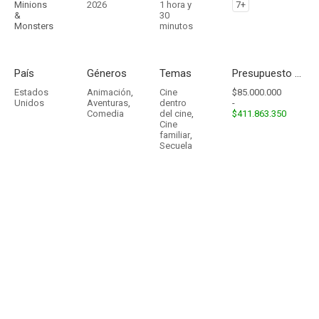
Minions
2026
1 hora y
7+
&
30
Monsters
minutos
País
Géneros
Temas
Presupuesto - Ingresos
Estados
Animación
,
Cine
$85.000.000
Unidos
Aventuras
,
dentro
-
Comedia
del cine
,
$411.863.350
Cine
familiar
,
Secuela