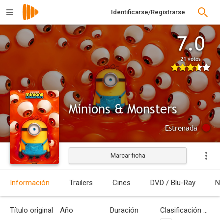
Identificarse/Registrarse
7.0
21 votos
Minions & Monsters
Estrenada
Marcar ficha
Información
Trailers
Cines
DVD / Blu-Ray
N
Título original
Año
Duración
Clasificación por edades