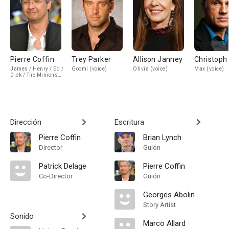
Pierre Coffin
Trey Parker
Allison Janney
Christoph
James / Henry / Ed /
Goomi (voice)
Olivia (voice)
Max (voice)
Dick / The Minions
(voice)
Dirección
Escritura
Pierre Coffin
Brian Lynch
Director
Guión
Patrick Delage
Pierre Coffin
Co-Director
Guión
Georges Abolin
Story Artist
Sonido
Marco Allard