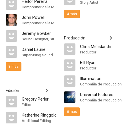
Heitor Pereira
Story Artist
Compositor de la Música Original
4 más
John Powell
Compositor de la Música Original
Jeremy Bowker
Producción
Sound Designer, Supervising Sound Editor
Chris Meledandri
Daniel Laurie
Productor
Supervising Sound Editor
Bill Ryan
3 más
Productor
Illumination
Compañía de Produccion
Edición
Universal Pictures
Gregory Perler
Compañía de Produccion
Editor
6 más
Katherine Ringgold
Additional Editing