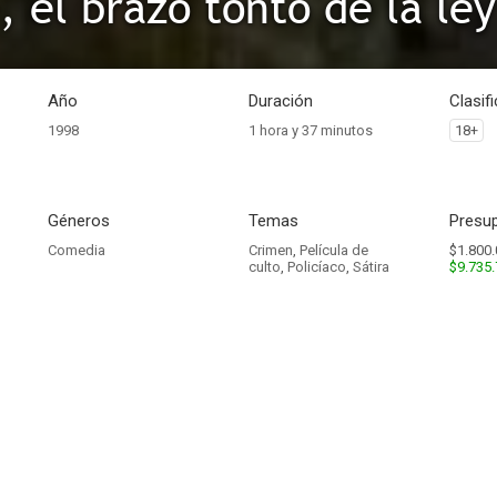
, el brazo tonto de la ley
Año
Duración
Clasif
1998
1 hora y 37 minutos
18+
Géneros
Temas
Presup
Comedia
Crimen
,
Película de
$1.800.
culto
,
Policíaco
,
Sátira
$9.735