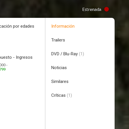
Estrenada
icación por edades
Información
Trailers
DVD / Blu-Ray
(1)
uesto - Ingresos
000 -
Noticias
.799
Similares
Críticas
(1)