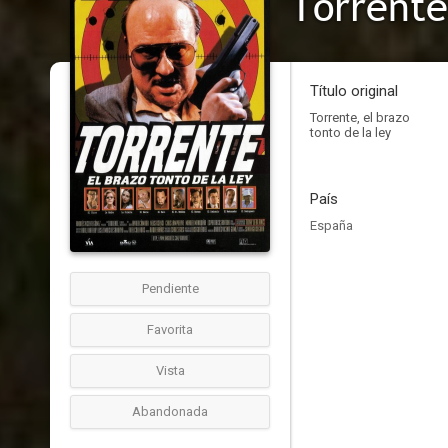
Torrente
Título original
Torrente, el brazo
tonto de la ley
País
España
Pendiente
Favorita
Vista
Abandonada