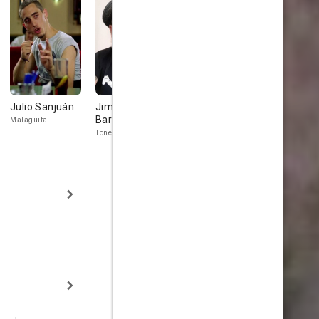
Julio Sanjuán
Jimmy
Darío Paso
Julio Sanj
Barnatán
Malaguita
Bombilla
Malaguita
Toneti