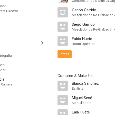
Compositor de la Música Orig
ueda
Carlos Garrido
ant Director
Mezclador de Re-Grabación 
Diego Garrido
Mezclador de Re-Grabación 
Fabio Huete
Boom Operator
7 más
tografía
zoni
pher
Costume & Make-Up
cía
Blanca Sánchez
nt Camera
Estilista
Miguel Sesé
Maquilladora
Lala Huete