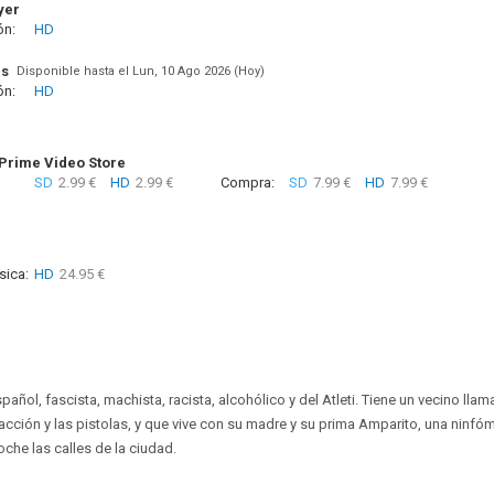
yer
ón:
HD
us
Disponible hasta el Lun, 10 Ago 2026 (Hoy)
ón:
HD
rime Video Store
SD
2.99 €
HD
2.99 €
Compra:
SD
7.99 €
HD
7.99 €
sica:
HD
24.95 €
pañol, fascista, machista, racista, alcohólico y del Atleti. Tiene un vecino llama
acción y las pistolas, y que vive con su madre y su prima Amparito, una ninfóm
noche las calles de la ciudad.