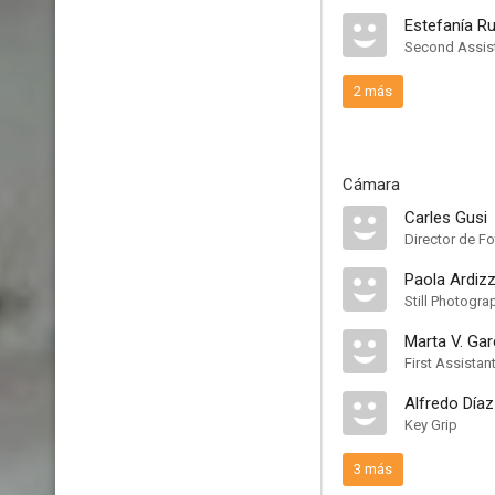
Estefanía R
Second Assist
2 más
Cámara
Carles Gusi
Director de Fo
Paola Ardiz
Still Photogra
Marta V. Gar
First Assista
Alfredo Díaz
Key Grip
3 más