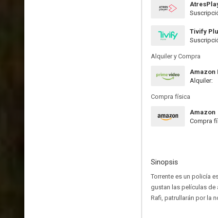
AtresPla
Suscripci
Tivify Pl
Suscripci
Alquiler y Compra
Amazon P
Alquiler:
Compra física
Amazon
Compra fí
Sinopsis
Torrente es un policía es
gustan las películas de 
Rafi, patrullarán por la 