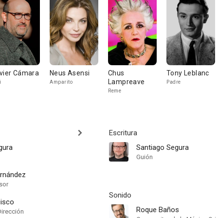
vier Cámara
Neus Asensi
Chus
Tony Leblanc
Lampreave
i
Amparito
Padre
Reme
Escritura
gura
Santiago Segura
Guión
ernández
sor
Sonido
cisco
Roque Baños
Dirección