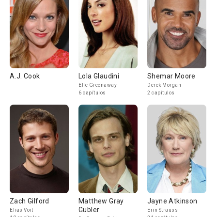
A.J. Cook
Lola Glaudini
Shemar Moore
Elle Greenaway
Derek Morgan
6 capítulos
2 capítulos
Zach Gilford
Matthew Gray
Jayne Atkinson
Gubler
Elias Voit
Erin Strauss