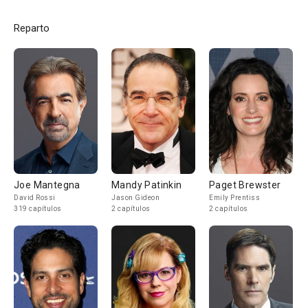
Reparto
Joe Mantegna
Mandy Patinkin
Paget Brewster
David Rossi
Jason Gideon
Emily Prentiss
319 capítulos
2 capítulos
2 capítulos