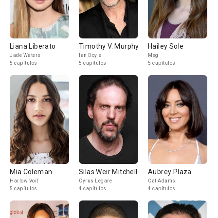
Liana Liberato
Timothy V. Murphy
Hailey Sole
Jade Waters
Ian Doyle
Meg
5 capítulos
5 capítulos
5 capítulos
Mia Coleman
Silas Weir Mitchell
Aubrey Plaza
Harlow Voit
Cyrus Legare
Cat Adams
5 capítulos
4 capítulos
4 capítulos