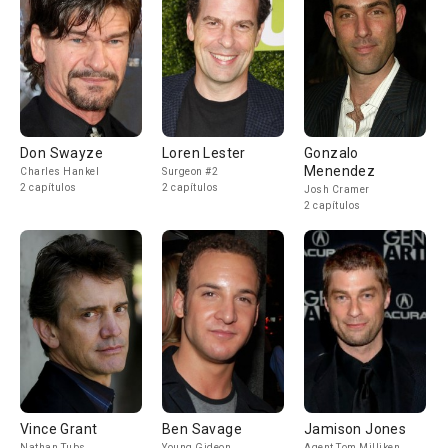
Don Swayze
Loren Lester
Gonzalo
Menendez
Charles Hankel
Surgeon #2
2 capítulos
2 capítulos
Josh Cramer
2 capítulos
Vince Grant
Ben Savage
Jamison Jones
Nathan Tubs
Young Gideon
Agent Tom Milliken