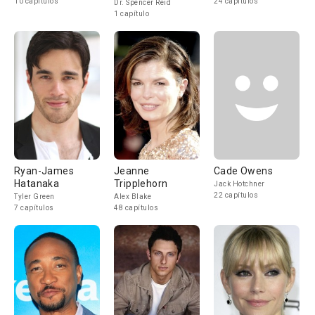
10 capítulos
24 capítulos
Dr. Spencer Reid
1 capítulo
Ryan-James
Jeanne
Cade Owens
Hatanaka
Tripplehorn
Jack Hotchner
22 capítulos
Tyler Green
Alex Blake
7 capítulos
48 capítulos