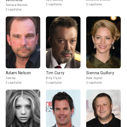
2 capítulos
2 capítulos
Tamara Barnes
2 capítulos
Adam Nelson
Tim Curry
Sienna Guillory
Tommy
Billy Flynn
Kate Joyner
2 capítulos
2 capítulos
2 capítulos