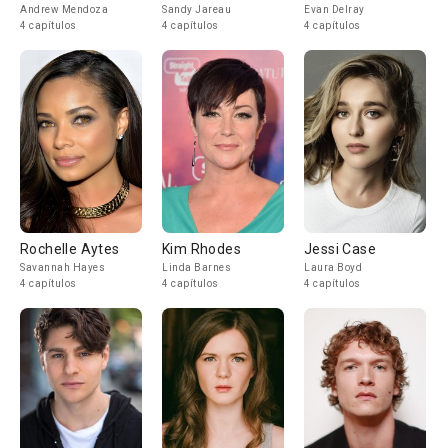
Andrew Mendoza
Sandy Jareau
Evan Delray
4 capítulos
4 capítulos
4 capítulos
Rochelle Aytes
Kim Rhodes
Jessi Case
Savannah Hayes
Linda Barnes
Laura Boyd
4 capítulos
4 capítulos
4 capítulos