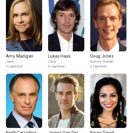
Amy Madigan
Lukas Haas
Doug Jones
Jane
Clerk
Domino Thacker
2 capítulos
2 capítulos
2 capítulos
Keith Carradine
James Van Der
Karen David