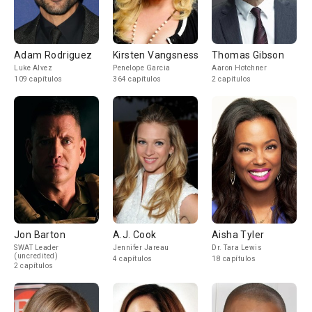
Adam Rodriguez
Kirsten Vangsness
Thomas Gibson
Luke Alvez
Penelope Garcia
Aaron Hotchner
109 capítulos
364 capítulos
2 capítulos
Jon Barton
A.J. Cook
Aisha Tyler
SWAT Leader
Jennifer Jareau
Dr. Tara Lewis
(uncredited)
4 capítulos
18 capítulos
2 capítulos