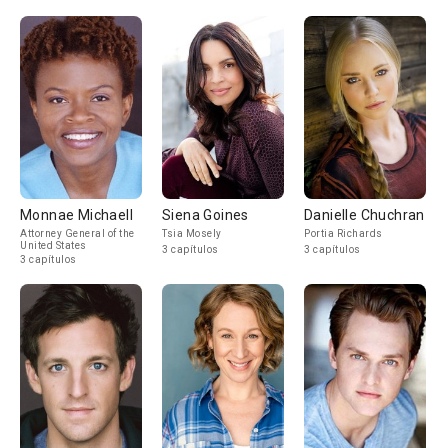
Monnae Michaell
Siena Goines
Danielle Chuchran
Attorney General of the
Tsia Mosely
Portia Richards
United States
3 capítulos
3 capítulos
3 capítulos