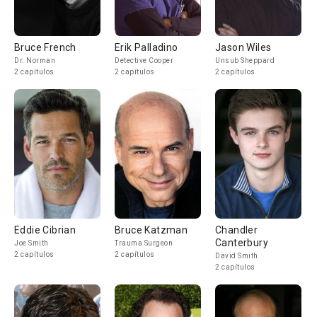
Bruce French
Erik Palladino
Jason Wiles
Dr. Norman
Detective Cooper
Unsub Sheppard
2 capítulos
2 capítulos
2 capítulos
Eddie Cibrian
Bruce Katzman
Chandler
Canterbury
Joe Smith
Trauma Surgeon
2 capítulos
2 capítulos
David Smith
2 capítulos