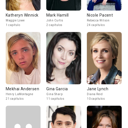
Katheryn Winnick
Mark Hamill
Nicole Pacent
Maggie Lowe
John Curtis
Rebecca Wilson
1 capítulo
2 capítulos
24 capítulos
Mekhai Andersen
Gina Garcia
Jane Lynch
Henry LaMontagne
Gina Sharp
Diana Reid
21 capítulos
11 capítulos
10 capítulos