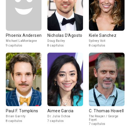
Phoenix Andersen
Nicholas D'Agosto
Kiele Sanchez
Michael LaMontagne
Doug Bailey
Sydney Voit
9 capítulos
8 capítulos
8 capítulos
Paul F. Tompkins
Aimee Garcia
C. Thomas Howell
Brian Garrity
Dr. Julia Ochoa
The Reaper / George
Foyet
8 capítulos
7 capítulos
7 capítulos