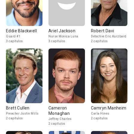
Eddie Blackwell
Ariel Jackson
Robert Davi
Guard #1
Nurse Monica Luna
Detective Eric Kurzbard
3 capítulos
3 capítulos
2 capítulos
Brett Cullen
Cameron
Camryn Manheim
Monaghan
Preacher Justin Mills
Carla Hines
2 capítulos
2 capítulos
Jeffrey Charles
2 capítulos