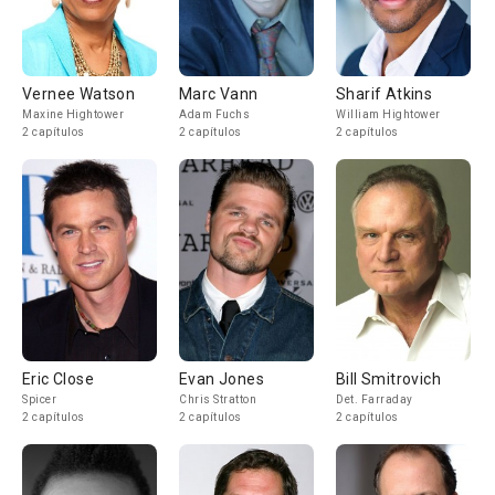
Vernee Watson
Marc Vann
Sharif Atkins
Maxine Hightower
Adam Fuchs
William Hightower
2 capítulos
2 capítulos
2 capítulos
Eric Close
Evan Jones
Bill Smitrovich
Spicer
Chris Stratton
Det. Farraday
2 capítulos
2 capítulos
2 capítulos