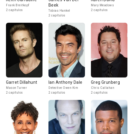
Beek
Frank Breitkopf
Mary Meadows
2 capítulos
2 capítulos
Tobias Hankel
2 capítulos
Garret Dillahunt
Ian Anthony Dale
Greg Grunberg
Mason Turner
Detective Owen Kim
Chris Callahan
2 capítulos
2 capítulos
2 capítulos