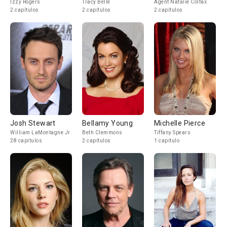
Izzy Rogers
Tracy Belle
Agent Natalie Colfax
2 capítulos
2 capítulos
2 capítulos
Josh Stewart
Bellamy Young
Michelle Pierce
William LaMontagne Jr.
Beth Clemmons
Tiffany Spears
28 capítulos
2 capítulos
1 capítulo