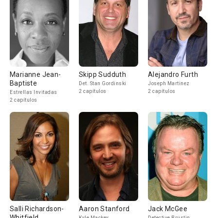
Marianne Jean-
Skipp Sudduth
Alejandro Furth
Baptiste
Det. Stan Gordinski
Joseph Martinez
2 capítulos
2 capítulos
Estrellas Invitadas
2 capítulos
Salli Richardson-
Aaron Stanford
Jack McGee
Whitfield
Kyle Mackey
Detective Brustin