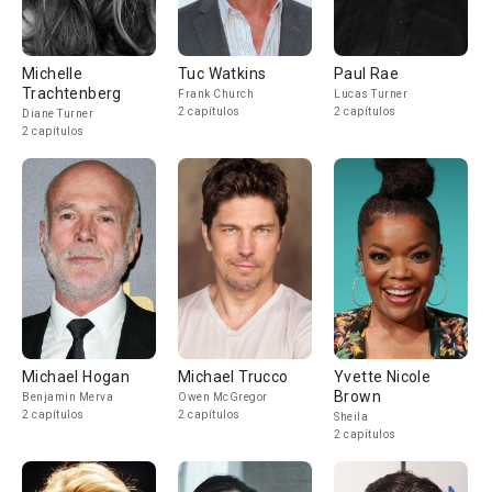
Michelle
Tuc Watkins
Paul Rae
Trachtenberg
Frank Church
Lucas Turner
2 capítulos
2 capítulos
Diane Turner
2 capítulos
Michael Hogan
Michael Trucco
Yvette Nicole
Brown
Benjamin Merva
Owen McGregor
2 capítulos
2 capítulos
Sheila
2 capítulos