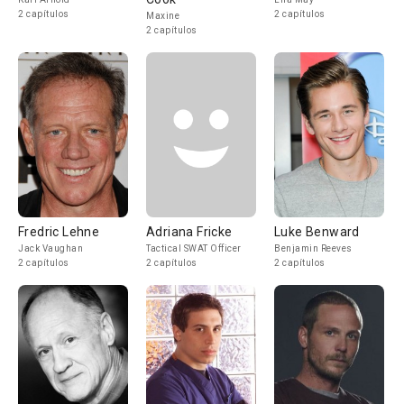
2 capítulos
2 capítulos
Maxine
2 capítulos
Fredric Lehne
Adriana Fricke
Luke Benward
Jack Vaughan
Tactical SWAT Officer
Benjamin Reeves
2 capítulos
2 capítulos
2 capítulos