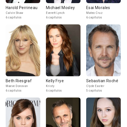
Harold Perrineau
Michael Mosley
Esai Morales
Calvin Shaw
Everett Lynch
Mateo Cruz
6 capítulos
6 capítulos
6 capítulos
Beth Riesgraf
Kelly Frye
Sebastian Roché
Maeve Donovan
Kristy
Clyde Easter
6 capítulos
6 capítulos
5 capítulos