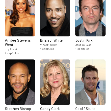
Amber Stevens
Brian J. White
Justin Kirk
West
Vincent Orlov
Joshua Ryan
4 capítulos
4 capítulos
Joy Rossi
4 capítulos
Stephen Bishop
Candy Clark
Geoff Stults