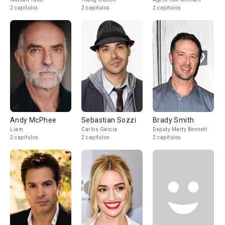
2 capítulos
2 capítulos
2 capítulos
Andy McPhee
Sebastian Sozzi
Brady Smith
Liam
Carlos Garcia
Deputy Marty Bennett
2 capítulos
2 capítulos
2 capítulos