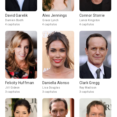
David Garelik
Alex Jennings
Connor Storrie
Damien Booth
Grace Lynch
Lance Kingston
4 capítulos
4 capítulos
4 capítulos
Felicity Huffman
Daniella Alonso
Clark Gregg
Jill Gideon
Lisa Douglas
Ray Madison
3 capítulos
3 capítulos
3 capítulos