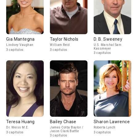
Gia Mantegna
Taylor Nichols
D. B. Sweeney
Lindsey Vaughan
William Reid
U.S. Marshal Sam
Kassmeyer
3 capítulos
3 capítulos
3 capítulos
Teresa Huang
Bailey Chase
Sharon Lawrence
Dr. Weiss M.E.
James Colby Baylor /
Roberta Lynch
Jason Clark Battle
3 capítulos
3 capítulos
3 capítulos