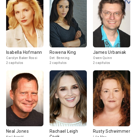
Isabella Hofmann
Rowena King
James Urbaniak
Carolyn Baker Rossi
Det. Benning
Owen Quinn
2 capítulos
2 capítulos
2 capítulos
Neal Jones
Rachael Leigh
Rusty Schwimmer
Cook
Karl Arnold
Lila May