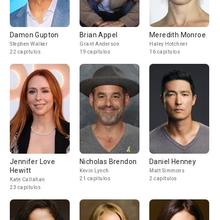
Damon Gupton
Brian Appel
Meredith Monroe
Stephen Walker
Grant Anderson
Haley Hotchner
22 capítulos
19 capítulos
16 capítulos
Jennifer Love
Nicholas Brendon
Daniel Henney
Hewitt
Kevin Lynch
Matt Simmons
21 capítulos
2 capítulos
Kate Callahan
23 capítulos