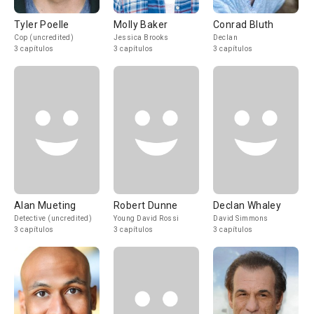
Tyler Poelle
Molly Baker
Conrad Bluth
Cop (uncredited)
Jessica Brooks
Declan
3 capítulos
3 capítulos
3 capítulos
Alan Mueting
Robert Dunne
Declan Whaley
Detective (uncredited)
Young David Rossi
David Simmons
3 capítulos
3 capítulos
3 capítulos