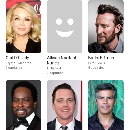
Gail O'Grady
Allison Nordahl
Bodhi Elfman
Nunez
Krystall Richards
Peter Lewis
7 capítulos
6 capítulos
Holly Voit
7 capítulos