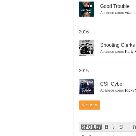
8.8
Good Trouble
Aparece como
Adam
La peligrosa vida de los Altar boys
2016
6.0
--
Shooting Clerks
Aparece como
Party 
2015
8.1
CSI: Cyber
Aparece como
Ricky 
Clerks III
Ver todo
4.4