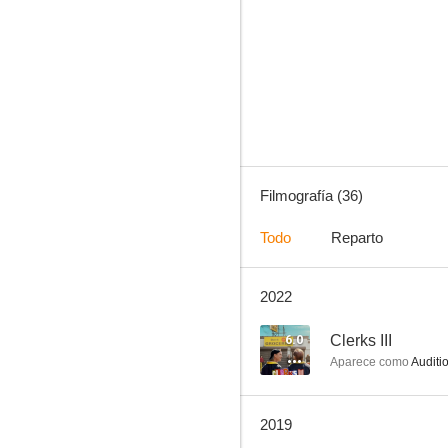
Good Trouble
8.1
Filmografía (36)
Todo
Reparto
2022
CSI: Cyber
8.5
6.0
Clerks III
Aparece como
Auditi
2019