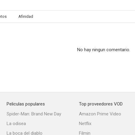
otos
Afinidad
Shooting Clerks
The Family Tree
Garden P
No hay ningun comentario.
Peliculas populares
Top proveedores VOD
Spider-Man: Brand New Day
Amazon Prime Video
La odisea
Netflix
La boca del diablo
Filmin