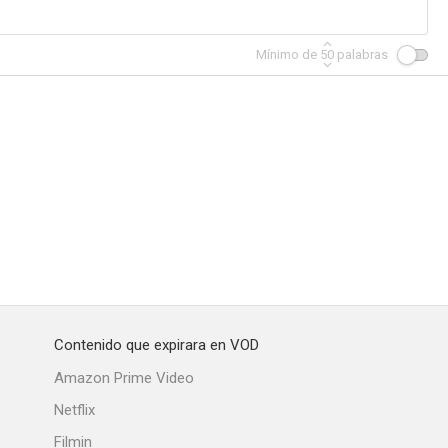
Mínimo de
50
palabras
arty
Los pequeños cobras
Tocados por un ángel
Contenido que expirara en VOD
Amazon Prime Video
Netflix
Filmin