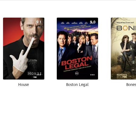
9.1
9.0
House
Boston Legal
Bone
8.7
8.6