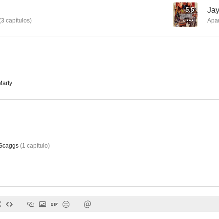
5.5
Jay
(
3
capítulos
)
Apa
Siete en el paraíso
Viajero en el tiempo
Invasi
6.0
5.6
Marty
Scaggs
(
1
capítulo
)
Profesores de Boston - Boston Public
Este chico es un demonio 3
La leyenda de
--
--