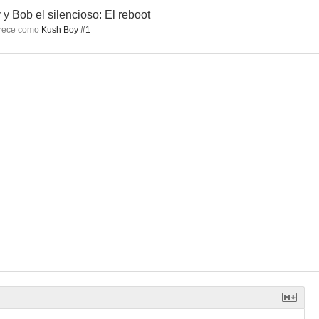
 y Bob el silencioso: El reboot
rece como
Kush Boy #1
ón
Cinema Verite
El hada de los dientes
5.5
5.5
5.4
l ahorcado
Jay y Bob el silencioso: El reboot
Salvando a Grace
--
--
--