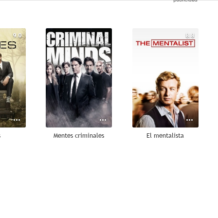
9.0
8.8
8.8
s
Mentes criminales
El mentalista
8.4
8.2
8.1