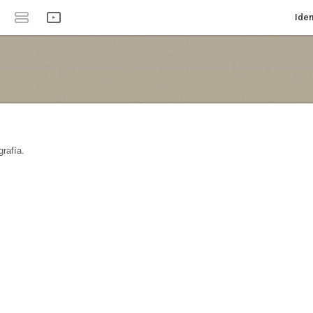
Iden
rafía.