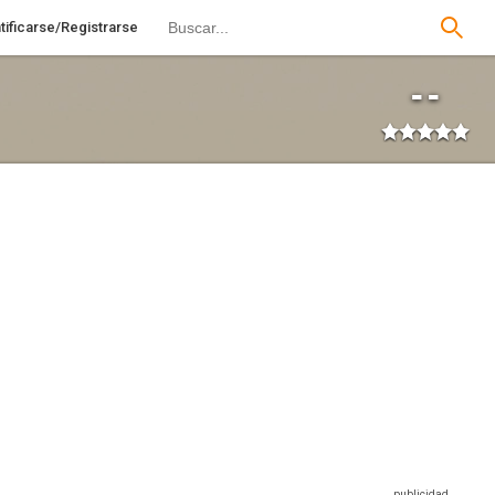
tificarse/Registrarse
--