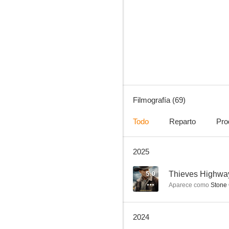
CSI: Las Vegas
8.4
Filmografía (69)
Todo
Reparto
Pro
2025
Jane the Virgin
8.0
5.0
Thieves Highwa
Aparece como
Stone
2024