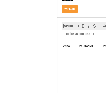
Ver todo
Hostage
7.3
Fecha
Valoración
V
A un paso de la muerte
6.9