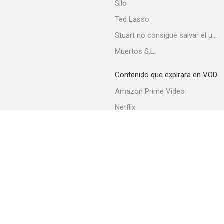
Silo
Ted Lasso
Stuart no consigue salvar el universo
Finding Home
Muertos S.L.
Contenido que expirara en VOD
Amazon Prime Video
Netflix
Filmin
Movistar+
Movistar+ Fibra