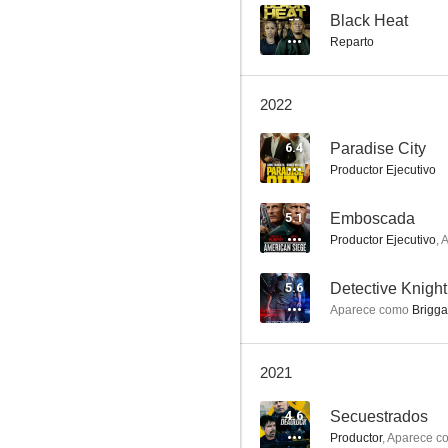
--
Black Heat
Reparto
El coche fantástico
2022
7.7
6.4
Paradise City
Productor Ejecutivo
5.1
Emboscada
Productor Ejecutivo
,
A
5.6
Detective Knight
Aparece como
Brigga
The Equalizer (El protector)
6.2
2021
4.6
Secuestrados
Productor
,
Aparece c