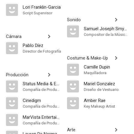
Lori Franklin-Garcia
Script Supervisor
Sonido
Samuel Joseph Smythe
Compositor de la Música Original, Música
Cámara
Pablo Díez
Director de Fotografía
Costume & Make-Up
Camille Dupin
Maquilladora
Producción
Status Media & Entertainment
Mariel Gonzalez
Compañía de Produccion
Diseño de Vestuario
Cinedigm
Amber Rae
Compañía de Produccion
Key Makeup Artist
MarVista Entertainment
Compañía de Produccion
Arte