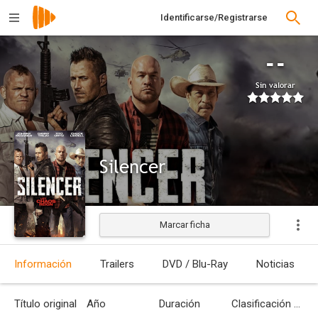
Identificarse/Registrarse
--
Sin valorar
Silencer
Marcar ficha
Estrenada
Información
Trailers
DVD / Blu-Ray
Noticias
Título original
Año
Duración
Clasificación por edades