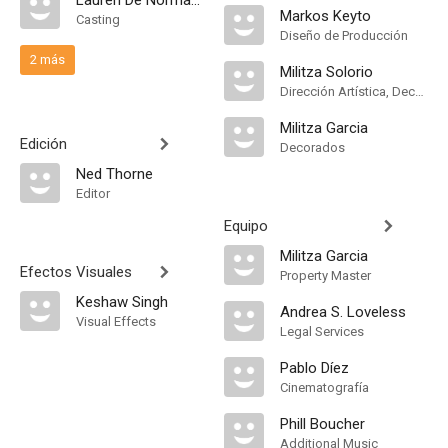
Lauren De Normandie
Markos Keyto
Casting
Diseño de Producción
2 más
Militza Solorio
Dirección Artística, Decorados
Militza Garcia
Edición
Decorados
Ned Thorne
Editor
Equipo
Militza Garcia
Efectos Visuales
Property Master
Keshaw Singh
Andrea S. Loveless
Visual Effects
Legal Services
Pablo Díez
Cinematografía
Phill Boucher
Additional Music