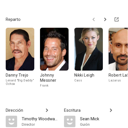
Reparto
Danny Trejo
Johnny
Nikki Leigh
Robert La
Messner
Lenard "Big Daddy"
Cass
Lazarus
Ochoa
Frank
Dirección
Escritura
Timothy Woodward Jr.
Sean Mick
Director
Guión