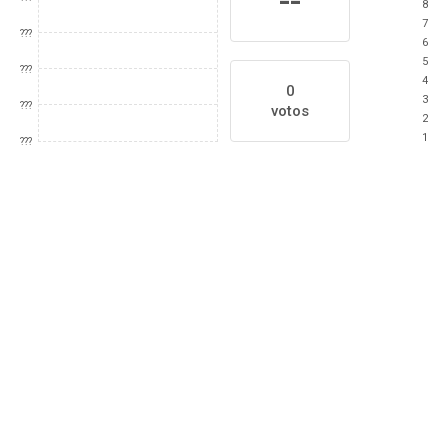
--
8
7
???
6
5
???
4
0
3
???
votos
2
1
???