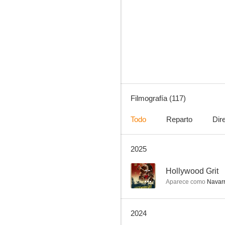
CSI: Las Vegas
8.3
Filmografía (117)
Todo
Reparto
Dir
2025
El profesional (Léon)
7.4
--
Hollywood Grit
Aparece como
Navar
2024