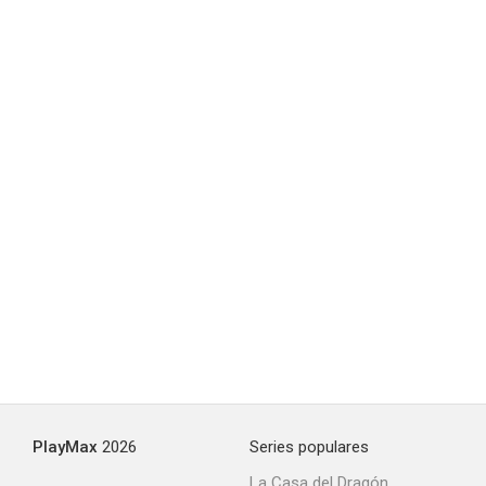
MobKing
--
Mind Games
--
PlayMax
2026
Series populares
La Casa del Dragón