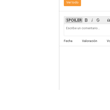
Ver todo
Life
Fecha
Valoración
V
7.5
La sombra de los culpables
7.3