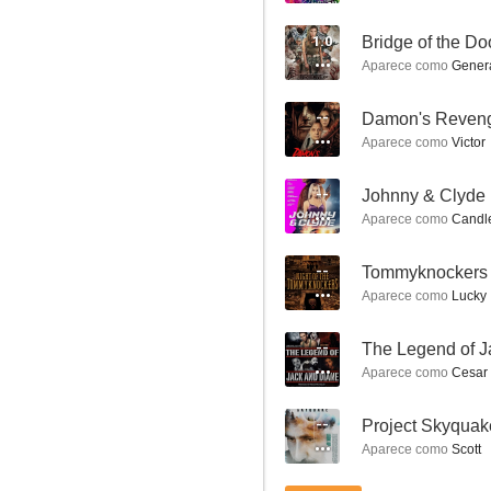
1.0
Bridge of the D
Aparece como
Genera
--
Damon's Reven
Médicos en Los Ángeles
Aparece como
Victor
8.0
--
Johnny & Clyde
Aparece como
Candle
--
Tommyknockers
Aparece como
Lucky
--
The Legend of J
Aparece como
Cesar
Nip/Tuck, a golpe de bisturí
7.8
--
Project Skyquak
Aparece como
Scott