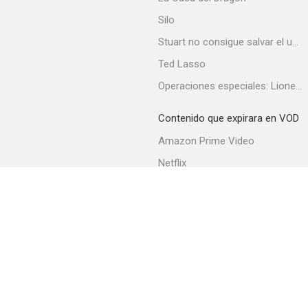
Silo
Stuart no consigue salvar el universo
Ted Lasso
Operaciones especiales: Lioness
Silencer
Contenido que expirara en VOD
--
Amazon Prime Video
Netflix
Filmin
Movistar+
Movistar+ Fibra
La noche de las sombras
--