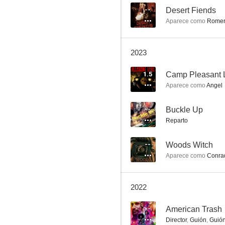
--
Desert Fiends
Aparece como
Rome
Mula
2023
6.8
1.5
Camp Pleasant 
Aparece como
Angel
--
Buckle Up
Reparto
--
Woods Witch
Aparece como
Conra
De ladrón a policía
10
2022
--
American Trash
Director
,
Guión
,
Guió