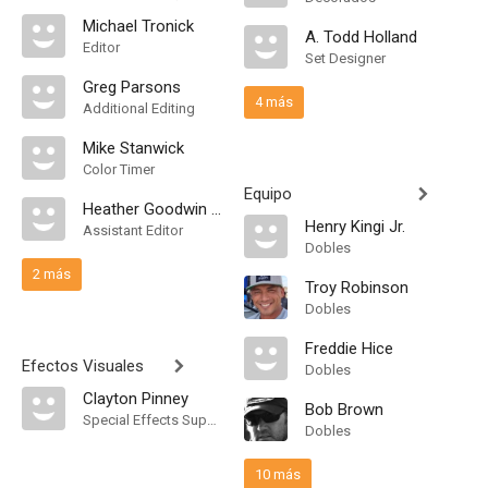
Michael Tronick
A. Todd Holland
Editor
Set Designer
Greg Parsons
4 más
Additional Editing
Mike Stanwick
Color Timer
Equipo
Heather Goodwin Floyd
Henry Kingi Jr.
Assistant Editor
Dobles
2 más
Troy Robinson
Dobles
Freddie Hice
Efectos Visuales
Dobles
Clayton Pinney
Bob Brown
Special Effects Supervisor
Dobles
10 más