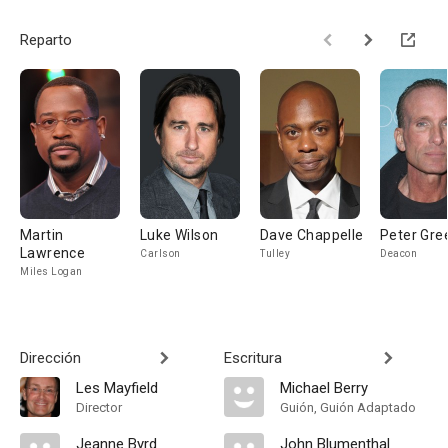
Reparto
Martin
Luke Wilson
Dave Chappelle
Peter Gre
Lawrence
Carlson
Tulley
Deacon
Miles Logan
Dirección
Escritura
Les Mayfield
Michael Berry
Director
Guión, Guión Adaptado
Jeanne Byrd
John Blumenthal