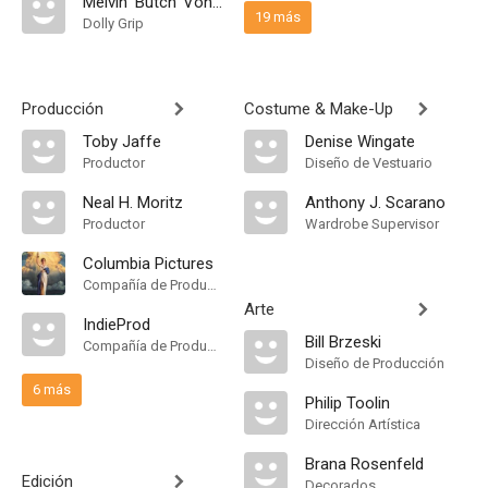
Melvin 'Butch' Von Bulow
19 más
Dolly Grip
Producción
Costume & Make-Up
Toby Jaffe
Denise Wingate
Productor
Diseño de Vestuario
Neal H. Moritz
Anthony J. Scarano
Productor
Wardrobe Supervisor
Columbia Pictures
Compañía de Produccion
Arte
IndieProd
Bill Brzeski
Compañía de Produccion
Diseño de Producción
6 más
Philip Toolin
Dirección Artística
Brana Rosenfeld
Edición
Decorados