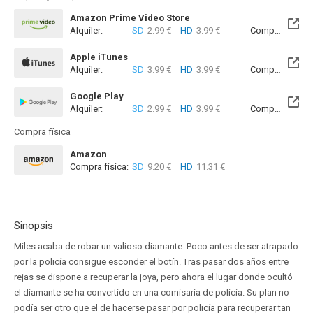
Amazon Prime Video Store
Alquiler:
SD
2.99 €
HD
3.99 €
Compra:
SD
5
Apple iTunes
Alquiler:
SD
3.99 €
HD
3.99 €
Compra:
SD
5
Google Play
Alquiler:
SD
2.99 €
HD
3.99 €
Compra:
SD
5
Compra física
Amazon
Compra física:
SD
9.20 €
HD
11.31 €
Sinopsis
Miles acaba de robar un valioso diamante. Poco antes de ser atrapado
por la policía consigue esconder el botín. Tras pasar dos años entre
rejas se dispone a recuperar la joya, pero ahora el lugar donde ocultó
el diamante se ha convertido en una comisaría de policía. Su plan no
podía ser otro que el de hacerse pasar por policía para recuperar tan