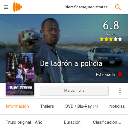
Identificarse/Registrarse
6.8
77 votos
De ladrón a policía
Estrenada
Marcar ficha
Información
Trailers
DVD / Blu-Ray
(4)
Noticias
Título original
Año
Duración
Clasificación por edades