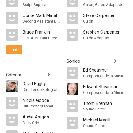
Script Supervisor
Guión, Guión Adaptado
Conte Mark Matal
Steve Carpenter
Second Assistant Director
Guión
Bruce Franklin
Stephen Carpenter
First Assistant Director
Guión Adaptado
1 más
Sonido
Ed Shearmur
Cámara
Compositor de la Música Original
David Eggby
Edward Shearmur
Director de Fotografía
Compositor de la Música Original
Nicola Goode
Thom Brennan
Still Photographer
Sound Editor
Audie Aragon
Michael Magill
Dolly Grip
Sound Editor