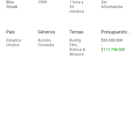
Blue
1999
1 hora y
Sin
Streak
33
información
minutos
País
Géneros
Temas
Presupuesto - Ingresos
Estados
Acción
,
Buddy
$65.000.000
Unidos
Comedia
Film
,
-
Robos &
$117.758.500
Atracos