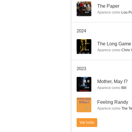
6.9
The Paper
Aparece como
Lou P
Twin Peaks
2024
8.6
--
The Long Game
Aparece como
Chris 
2023
4.0
Mother, May I?
Aparece como
Bill
Navy, investigación criminal (NCIS)
--
Feeling Randy
8.6
Aparece como
The Te
Ver todo