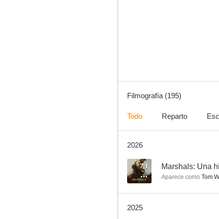
Lucifer
8.8
Filmografía (195)
Todo
Reparto
Esc
2026
Friday Night Lights
8.7
7.1
Marshals: Una hi
Aparece como
Tom W
2025