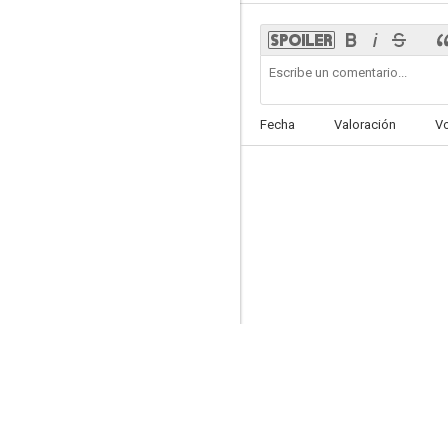
Scandal
Fecha
Valoración
V
8.4
Oscura inocencia
8.2