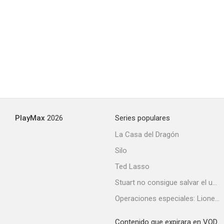
Los protectores (Broken Trail)
7.1
PlayMax
2026
Series populares
La Casa del Dragón
Silo
Hidden (Oculto)
Ted Lasso
7.0
Stuart no consigue salvar el universo
Operaciones especiales: Lioness
Contenido que expirara en VOD