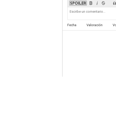
Fecha
Valoración
V
Tru Calling
5.0
La infidelidad tiene precio
--