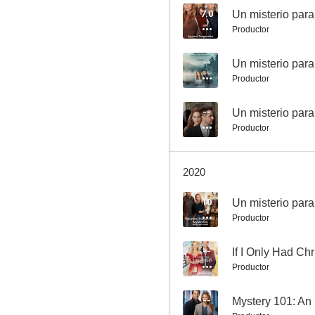
7.0
Productor
Un misterio para Aurora Teagarden: Reencuentro mortal
--
Productor
8.0
--
Un misterio par
Productor
2020
10
Productor
Very Important perros
7.0
--
If I Only Had Ch
Productor
--
Mystery 101: An