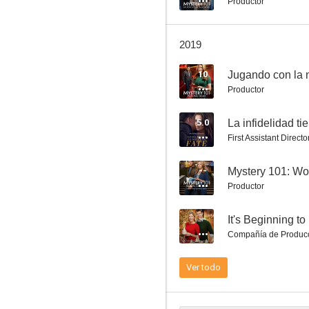
Productor
2019
10
Jugando con la 
Un misterio para Aurora Teagarden: How to Con A Con
Productor
6.7
5.0
La infidelidad ti
First Assistant Directo
--
Mystery 101: Wo
Productor
--
It's Beginning t
Compañía de Produc
Conspiracion en la red: Hackers 3
6.3
Ver todo