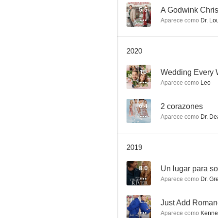
5.5
A Godwink Chris
Aparece como
Dr. Lo
Galáctica: Estrella de Combate
2020
8.0
10
Wedding Every
Aparece como
Leo
6.4
2 corazones
Aparece como
Dr. De
2019
Un lugar para soñar
8.0
Un lugar para s
7.8
Aparece como
Dr. Gr
--
Just Add Roman
Aparece como
Kenne