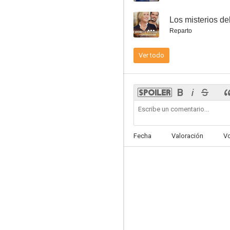
--
Los misterios de
Reparto
Ver todo
Lemony Snicket: Una serie de catastróficas desdichas
7.3
Fecha
Valoración
V
Moon
6.6