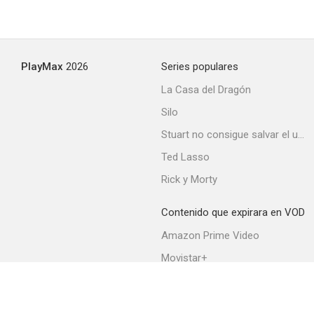
Aires de Navidad
PlayMax
2026
Series populares
5.6
La Casa del Dragón
Silo
Stuart no consigue salvar el universo
Ted Lasso
Rick y Morty
Contenido que expirara en VOD
De nuevo, el amor
Amazon Prime Video
5.3
Movistar+
Netflix
Filmin