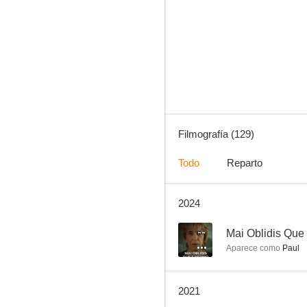
Expediente X
8.7
Filmografía (129)
Todo
Reparto
2024
Psych
8.4
--
Mai Oblidis Que
Aparece como
Paul
2021