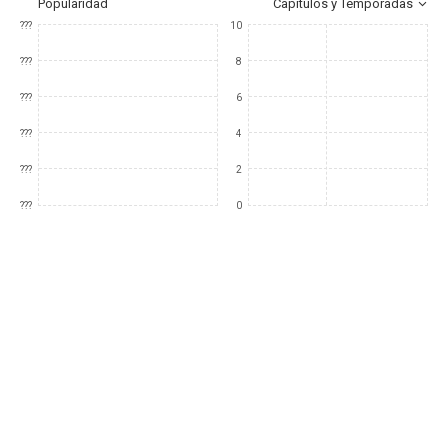
Popularidad
Capítulos y Temporadas
???
10
???
8
???
6
???
4
???
2
???
0