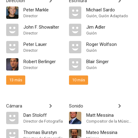
Dirección
Escritura
Peter Markle
Michael Sardo
Director
Guión, Guión Adaptado
John F. Showalter
Jim Adler
Director
Guión
Peter Lauer
Roger Wolfson
Director
Guión
Robert Berlinger
Blair Singer
Director
Guión
13 más
10 más
Cámara
Sonido
Dan Stoloff
Matt Messina
Director de Fotografía
Compositor de la Música Original
Thomas Burstyn
Mateo Messina