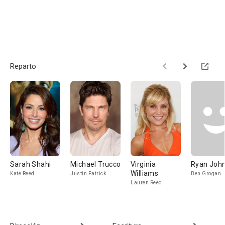
Reparto
Sarah Shahi
Michael Trucco
Virginia
Ryan Joh
Williams
Kate Reed
Justin Patrick
Ben Grogan
Lauren Reed