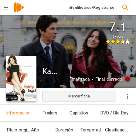
Identificarse/Registrarse
7.1
6 votos
Kate
Finalizada • Final cerrado
Marcar ficha
Información
Trailers
Capítulos
DVD / Blu-Ray
Título original
Año
Duración
Temporadas
Clasificación por edades