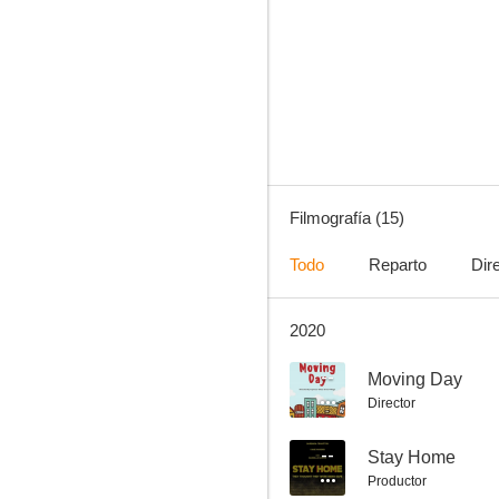
Llena de gracia
5.7
Filmografía (15)
Todo
Reparto
Dir
2020
Sin identificar
--
--
Moving Day
Director
--
Stay Home
Productor