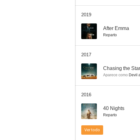
2019
Stay Home
--
After Emma
Reparto
--
2017
--
Chasing the Sta
Aparece como
Devil 
2016
Chasing the Star
--
40 Nights
Reparto
Ver todo